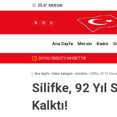
25.6
°
MERSIN
Ana Sayfa
Mersin
Kadın
G
BAŞKAN
Ana Sayfa
›
Haber kategori
›
Gündem
›
Silifke, 92 Yıl Son
Silifke, 92 Yıl
Kalktı!