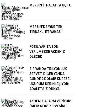
MERSİN İTHALATTA UÇTU!
MERSİN’DE YİNE TEK
TIRNAKLI ET VAKASI!
FOSİL YAKITA SON
VERİLMEZSE AKDENİZ
ÖLECEK
BİR YANDA TRİLYONLUK
SERVET, DİĞER YANDA
GÜNDE 2 DOLAR! KÜRESEL
UÇURUM DERİNLEŞİYOR:
ADALETSİZ DÜNYA
AKDENİZ ALARM VERİYOR:
“SIFIR ATIK” ZİRVESİNE