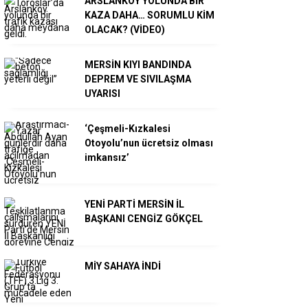
ARSLANKÖY YOLUNDA BİR
KAZA DAHA… SORUMLU KİM
OLACAK? (VİDEO)
MERSİN KIYI BANDINDA
DEPREM VE SIVILAŞMA
UYARISI
‘Çeşmeli-Kızkalesi
Otoyolu’nun ücretsiz olması
imkansız’
YENİ PARTİ MERSİN İL
BAŞKANI CENGİZ GÖKÇEL
MİY SAHAYA İNDİ