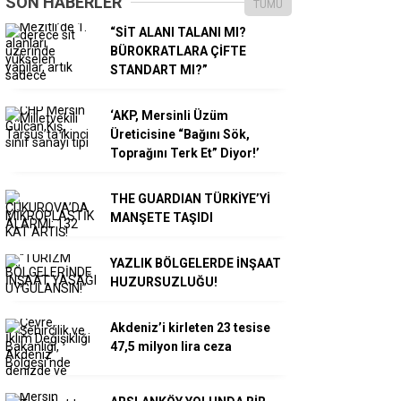
SON HABERLER
TÜMÜ
“SİT ALANI TALANI MI?
BÜROKRATLARA ÇİFTE
STANDART MI?”
‘AKP, Mersinli Üzüm
Üreticisine “Bağını Sök,
Toprağını Terk Et” Diyor!’
THE GUARDIAN TÜRKİYE’Yİ
MANŞETE TAŞIDI
YAZLIK BÖLGELERDE İNŞAAT
HUZURSUZLUĞU!
Akdeniz’i kirleten 23 tesise
47,5 milyon lira ceza