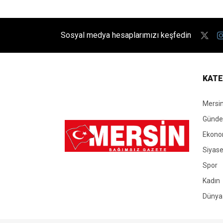
Sosyal medya hesaplarımızı keşfedin
KATE
Mersi
Günd
Ekono
Siyase
Spor
Kadın
Dünya