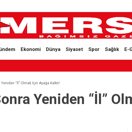
ündem
Ekonomi
Dünya
Siyaset
Spor
Sağlık
E-
 YILDIZ, SAHADAKİ ÇALIŞMALARI YERİNDE İNCELEDİ
ra Yeniden “İl” Olmak İçin Ayağa Kalktı!
 Sonra Yeniden “İl” O