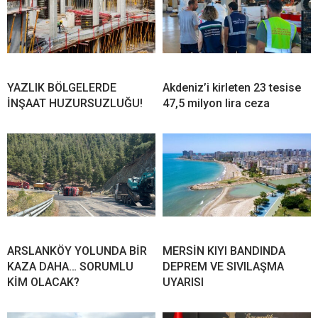
YAZLIK BÖLGELERDE
Akdeniz’i kirleten 23 tesise
İNŞAAT HUZURSUZLUĞU!
47,5 milyon lira ceza
ARSLANKÖY YOLUNDA BİR
MERSİN KIYI BANDINDA
KAZA DAHA… SORUMLU
DEPREM VE SIVILAŞMA
KİM OLACAK?
UYARISI