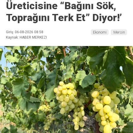
Üreticisine “Bağını Sök,
Toprağını Terk Et” Diyor!’
Giriş: 06-08-2026 08:58
Ekonomi
Mersin
Kaynak: HABER MERKEZI