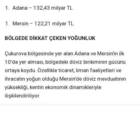
Adana – 132,43 milyar TL
Mersin – 122,21 milyar TL
BÖLGEDE DİKKAT ÇEKEN YOĞUNLUK
Çukurova bölgesinde yer alan Adana ve Mersin’in ilk
10’da yer alması, bölgedeki döviz birikiminin gücünü
ortaya koydu. Özellikle ticaret, liman faaliyetleri ve
ihracatın yoğun olduğu Mersin’de döviz mevduatının
yüksekliği, kentin ekonomik dinamikleriyle
ilişkilendiriliyor.
UZMANLAR NE DİYOR?
Ekonomistler, döviz mevduatındaki artışın hem tasarruf
tercihlerindeki değişimi hem de ekonomik belirsizliklere