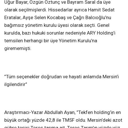
Uğur Bayar, Özgün Öztunç ve Bayram Saral da üye
olarak seçilmişlerdi. Hissedarlar ayrıca Hamit Sedat
Eratalar, Ayşe Selen Kocabaş ve Çağrı Balcıoğlu’nu
bağımsız yönetim kurulu üyesi olarak seçti. Genel
kurulda, bazı hukuki sorunlar nedeniyle ARY Holding’i
temsilen herhangi bir üye Yönetim Kurulu’na
girememişti.
”Tüm seçenekler doğrudan ve hayati anlamda Mersin’i
ilgilendirir”
Araştırmacı-Yazar Abdullah Ayan, ”Tekfen holding’in en
büyük ortağı yüzde 42,8 ile TMSF oldu. Mersin’deki azot
gübre tesisi Toros tarıma ait. Toros Tarım’ın yüzde yüz