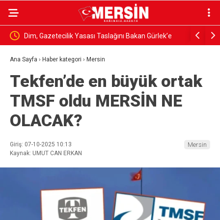
RİNDE
Dim, Gazetecilik Yasası Taslağını Bakan Gürlek’e
MERSİN’DE
Sundu
SAHİLE Y
Ana Sayfa
›
Haber kategori
›
Mersin
Tekfen’de en büyük ortak
TMSF oldu MERSİN NE
OLACAK?
Giriş: 07-10-2025 10:13
Mersin
Kaynak: UMUT CAN ERKAN