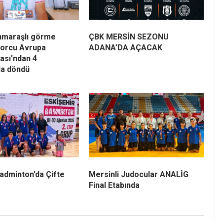
maraşlı görme
ÇBK MERSİN SEZONU
porcu Avrupa
ADANA’DA AÇACAK
ası’ndan 4
la döndü
adminton’da Çifte
Mersinli Judocular ANALİG
Final Etabında