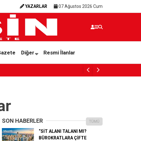
YAZARLAR
07 Ağustos 2026 Cum
Gazete
Diğer
Resmi İlanlar
SI
ar
SON HABERLER
TÜMÜ
“SİT ALANI TALANI MI?
BÜROKRATLARA ÇİFTE