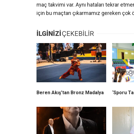
maç takvimi var. Aynı hataları tekrar etm
için bu maçtan çıkarmamız gereken çok ön
İLGİNİZİ
ÇEKEBİLİR
Beren Akış’tan Bronz Madalya
‘Sporu Ta