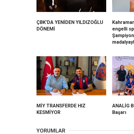
ÇBK’DA YENİDEN YILDIZOĞLU
Kahraman
DÖNEMİ
engelli s
Şampiyon
madalyay
MİY TRANSFERDE HIZ
ANALİG B
KESMİYOR
Başarı
YORUMLAR