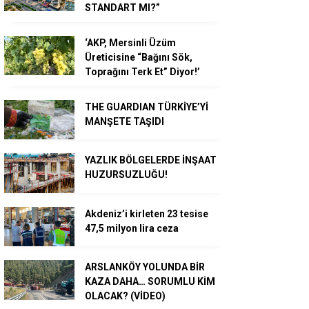
STANDART MI?”
‘AKP, Mersinli Üzüm
Üreticisine “Bağını Sök,
Toprağını Terk Et” Diyor!’
THE GUARDIAN TÜRKİYE’Yİ
MANŞETE TAŞIDI
YAZLIK BÖLGELERDE İNŞAAT
HUZURSUZLUĞU!
Akdeniz’i kirleten 23 tesise
47,5 milyon lira ceza
ARSLANKÖY YOLUNDA BİR
KAZA DAHA… SORUMLU KİM
OLACAK? (VİDEO)