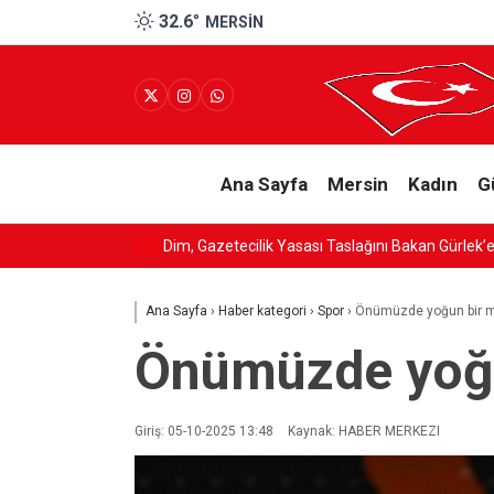
32.6
°
MERSIN
Ana Sayfa
Mersin
Kadın
G
Ana Sayfa
›
Haber kategori
›
Spor
›
Önümüzde yoğun bir m
Önümüzde yoğu
Giriş: 05-10-2025 13:48
Kaynak: HABER MERKEZI