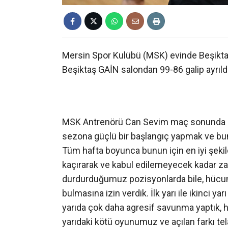
Mersin Spor Kulübü (MSK) evinde Beşiktaş’
Beşiktaş GAİN salondan 99-86 galip ayrıldı
MSK Antrenörü Can Sevim maç sonunda aç
sezona güçlü bir başlangıç yapmak ve b
Tüm hafta boyunca bunun için en iyi şekil
kaçırarak ve kabul edilemeyecek kadar zay
durdurduğumuz pozisyonlarda bile, hücum 
bulmasına izin verdik. İlk yarı ile ikinci y
yarıda çok daha agresif savunma yaptık, 
yarıdaki kötü oyunumuz ve açılan farkı te