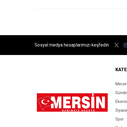
Sosyal medya hesaplarımızı keşfedin
KATE
Mersi
Günd
Ekono
Siyase
Spor