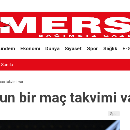
ündem
Ekonomi
Dünya
Siyaset
Spor
Sağlık
E-
MERSİN’DE ‘PLASTİK ATIK’A KİTLESEL TEPKİ: SAHİLE YÜRÜYÜŞ ÇAĞRI
aç takvimi var
n bir maç takvimi v
Spor