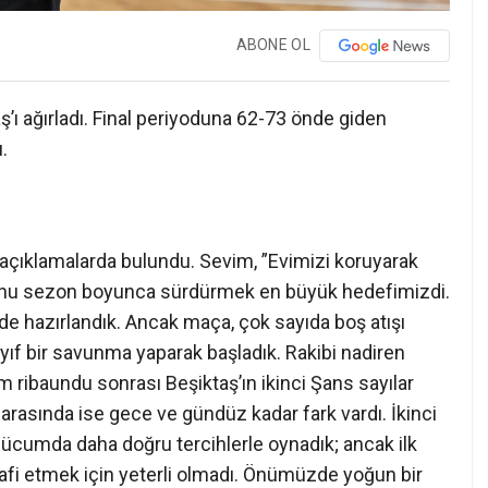
ABONE OL
ı ağırladı. Final periyoduna 62-73 önde giden
.
ıklamalarda bulundu. Sevim, ”Evimizi koruyarak
unu sezon boyunca sürdürmek en büyük hedefimizdi.
de hazırlandık. Ancak maça, çok sayıda boş atışı
ıf bir savunma yaparak başladık. Rakibi nadiren
ribaundu sonrası Beşiktaş’ın ikinci Şans sayılar
arı arasında ise gece ve gündüz kadar fark vardı. İkinci
hücumda daha doğru tercihlerle oynadık; ancak ilk
lafi etmek için yeterli olmadı. Önümüzde yoğun bir