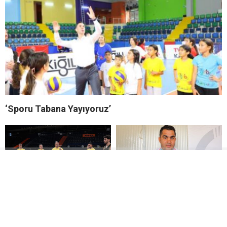
‘Sporu Tabana Yayıyoruz’
MSK SEZONU AÇTI
Kahramanmaraşlı görme
engelli sporcu Avrupa