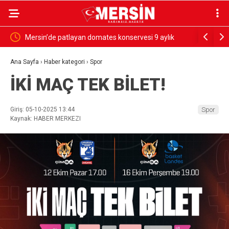
ık
SESSİZ ÇIĞLIK
PARANIN
GÖRSÜN
Ana Sayfa
›
Haber kategori
›
Spor
İKİ MAÇ TEK BİLET!
Giriş: 05-10-2025 13:44
Spor
Kaynak: HABER MERKEZI