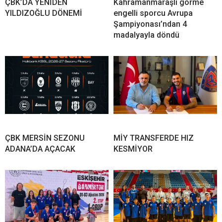
ÇBK’DA YENİDEN
Kahramanmaraşlı görme
YILDIZOĞLU DÖNEMİ
engelli sporcu Avrupa
Şampiyonası’ndan 4
madalyayla döndü
ÇBK MERSİN SEZONU
MİY TRANSFERDE HIZ
ADANA’DA AÇACAK
KESMİYOR