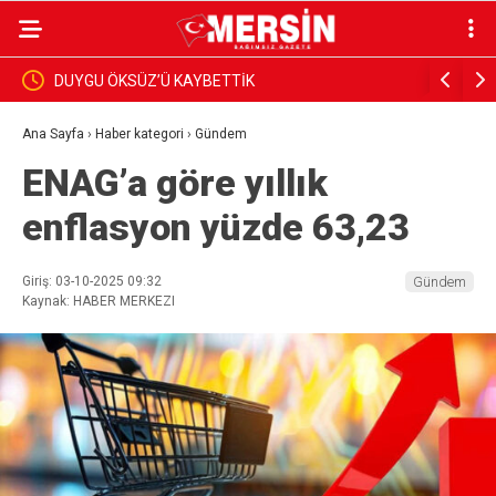
BAŞKAN YILDIZ, SAHADAKİ ÇALIŞMALARI YERİNDE
Dim, Gaz
İNCELEDİ
Sundu
Ana Sayfa
›
Haber kategori
›
Gündem
ENAG’a göre yıllık
enflasyon yüzde 63,23
Giriş: 03-10-2025 09:32
Gündem
Kaynak: HABER MERKEZI