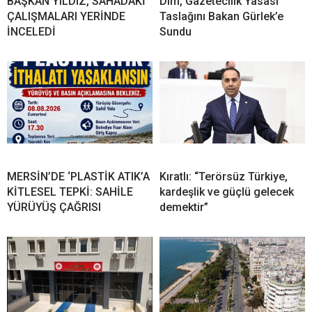
BAŞKAN YILDIZ, SAHADAKİ
Dim, Gazetecilik Yasası
ÇALIŞMALARI YERİNDE
Taslağını Bakan Gürlek’e
İNCELEDİ
Sundu
MERSİN’DE ‘PLASTİK ATIK’A
Kıratlı: “Terörsüz Türkiye,
KİTLESEL TEPKİ: SAHİLE
kardeşlik ve güçlü gelecek
YÜRÜYÜŞ ÇAĞRISI
demektir”