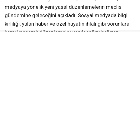
medyaya yönelik yeni yasal düzenlemelerin meclis
gündemine geleceğini açıkladı. Sosyal medyada bilgi
kirliliği, yalan haber ve özel hayatın ihlali gibi sorunlara
karşı kapsamlı düzenlemeler yapılacağını belirten
Gürlek, dijital medyanın daha sağlıklı bir yapıya
kavuşması için yürütülen çalışmaları önemsediklerini
ifade etti.
GAZETECİLİĞİN GELECEĞİ TARTIŞILDI
Iğdır’daki çalıştayda gazeteciliğin geleceği masaya
yatırıldı. KGK Genel Başkanı Mehmet Ali Dim çalıştay
öncesinde yaptığı konuşmada gazeteciliğin geleceğine
dair kaygılarını ve yasaya olan ihtiyacı anlattı. KGK Genel
Başkan Yardımcısı Nalan Yazgan da panelde bir
konuşma yaparak yeni NATO döneminde dijital medya
bilgi savaşları konusunda bilgi verdi.