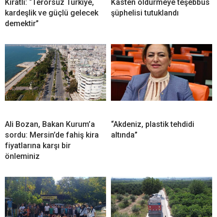
Kıratlı: “Terörsüz Türkiye,
Kasten öldürmeye teşebbüs
kardeşlik ve güçlü gelecek
şüphelisi tutuklandı
demektir”
Ali Bozan, Bakan Kurum’a
“Akdeniz, plastik tehdidi
sordu: Mersin’de fahiş kira
altında”
fiyatlarına karşı bir
önleminiz