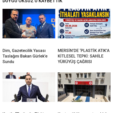
DUYGU ÖKSÜZ’Ü KAYBETTİK
Dim, Gazetecilik Yasası
MERSİN’DE ‘PLASTİK ATIK’A
Taslağını Bakan Gürlek’e
KİTLESEL TEPKİ: SAHİLE
Sundu
YÜRÜYÜŞ ÇAĞRISI