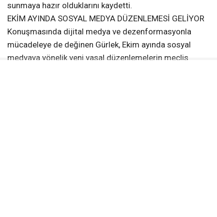
sunmaya hazır olduklarını kaydetti.
EKİM AYINDA SOSYAL MEDYA DÜZENLEMESİ GELİYOR
Konuşmasında dijital medya ve dezenformasyonla
mücadeleye de değinen Gürlek, Ekim ayında sosyal
medyaya yönelik yeni yasal düzenlemelerin meclis
gündemine geleceğini açıkladı. Sosyal medyada bilgi
kirliliği, yalan haber ve özel hayatın ihlali gibi sorunlara
karşı kapsamlı düzenlemeler yapılacağını belirten
Gürlek, dijital medyanın daha sağlıklı bir yapıya
kavuşması için yürütülen çalışmaları önemsediklerini
ifade etti.
GAZETECİLİĞİN GELECEĞİ TARTIŞILDI
Iğdır’daki çalıştayda gazeteciliğin geleceği masaya
yatırıldı. KGK Genel Başkanı Mehmet Ali Dim çalıştay
öncesinde yaptığı konuşmada gazeteciliğin geleceğine
dair kaygılarını ve yasaya olan ihtiyacı anlattı. KGK Genel
Başkan Yardımcısı Nalan Yazgan da panelde bir