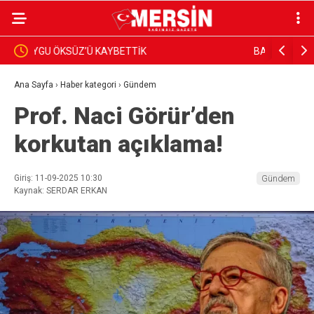
BAŞKAN YILDIZ, SAHADAKİ ÇALIŞMALARI YERİNDE
Dim, Gazet
İNCELEDİ
Sundu
Ana Sayfa
›
Haber kategori
›
Gündem
Prof. Naci Görür’den
korkutan açıklama!
Giriş: 11-09-2025 10:30
Gündem
Kaynak: SERDAR ERKAN