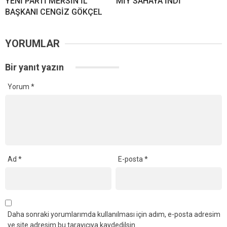
YENİ PARTİ MERSİN İL
MİY SAHAYA İNDİ
BAŞKANI CENGİZ GÖKÇEL
YORUMLAR
Bir yanıt yazın
Yorum
*
Ad
*
E-posta
*
Daha sonraki yorumlarımda kullanılması için adım, e-posta adresim
ve site adresim bu tarayıcıya kaydedilsin.