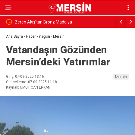
Beren Akış’tan Bronz Madalya
TÜRK HUK
SİSTEMİ…
Ana Sayfa
›
Haber kategori
›
Mersin
Vatandaşın Gözünden
Mersin’deki Yatırımlar
Giriş: 07-09-2025 13:16
Mersin
Güncelleme: 07-09-2025 11:18
Kaynak: UMUT CAN ERKAN