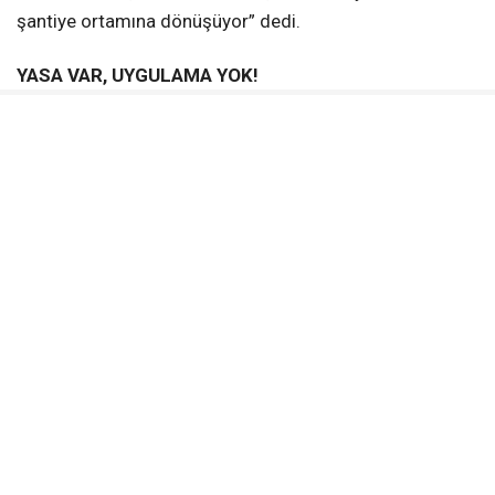
şantiye ortamına dönüşüyor” dedi.
YASA VAR, UYGULAMA YOK!
Kültür ve Turizm Bakanlığı’nın düzenlemelerine göre
turistik bölgelerde 15 Mayıs–15 Ekim tarihleri arasında
ağır inşaat faaliyetlerine kısıtlamalar getirilebildiğini
hatırlatan MERÇED, Türkiye’nin birçok ilinde bu yasağın
uygulandığını ancak Mersin’de denetimlerin yetersiz
kaldığını savundu.
VALİLİĞE AÇIK ÇAĞRI
Mersin Çevre Platformu, yetkili kurumlara yönelik
taleplerini de sıraladı:
2026 turizm sezonuna ilişkin inşaat yasağı