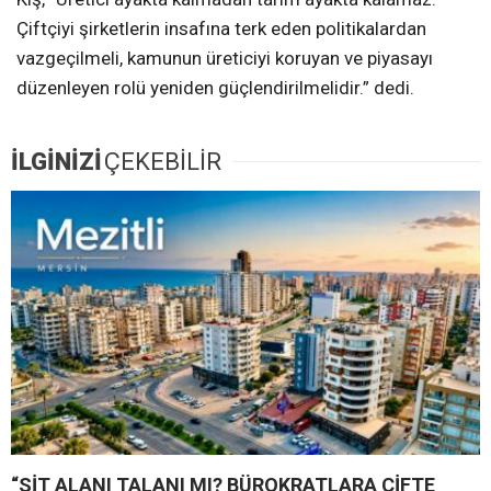
Çiftçiyi şirketlerin insafına terk eden politikalardan
vazgeçilmeli, kamunun üreticiyi koruyan ve piyasayı
düzenleyen rolü yeniden güçlendirilmelidir.” dedi.
İLGİNİZİ
ÇEKEBİLİR
“SİT ALANI TALANI MI? BÜROKRATLARA ÇİFTE