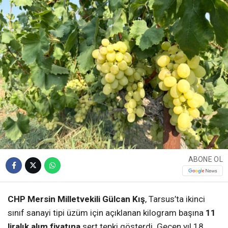
ABONE OL
CHP Mersin Milletvekili Gülcan Kış
, Tarsus’ta ikinci
sınıf sanayi tipi üzüm için açıklanan kilogram başına
11
liralık alım fiyatına
sert tepki gösterdi. Geçen yıl 18