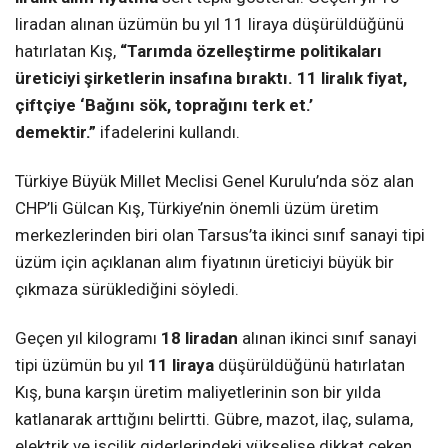
liradan alınan üzümün bu yıl 11 liraya düşürüldüğünü
hatırlatan Kış,
“Tarımda özelleştirme politikaları
üreticiyi şirketlerin insafına bıraktı. 11 liralık fiyat,
çiftçiye ‘Bağını sök, toprağını terk et.’
demektir.”
ifadelerini kullandı.
Türkiye Büyük Millet Meclisi Genel Kurulu’nda söz alan
CHP’li Gülcan Kış, Türkiye’nin önemli üzüm üretim
merkezlerinden biri olan Tarsus’ta ikinci sınıf sanayi tipi
üzüm için açıklanan alım fiyatının üreticiyi büyük bir
çıkmaza sürüklediğini söyledi.
Geçen yıl kilogramı
18 liradan
alınan ikinci sınıf sanayi
tipi üzümün bu yıl
11 liraya
düşürüldüğünü hatırlatan
Kış, buna karşın üretim maliyetlerinin son bir yılda
katlanarak arttığını belirtti. Gübre, mazot, ilaç, sulama,
elektrik ve işçilik giderlerindeki yükselişe dikkat çeken