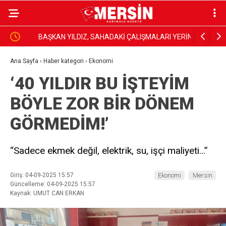
BAŞKAN YILDIZ, SAHADAKİ ÇALIŞMALARI YERİNDE
Dim, Gazet
İNCELEDİ
Sundu
Ana Sayfa
›
Haber kategori
›
Ekonomi
‘40 YILDIR BU İŞTEYİM
BÖYLE ZOR BİR DÖNEM
GÖRMEDİM!’
“Sadece ekmek değil, elektrik, su, işçi maliyeti…”
Giriş: 04-09-2025 15:57
Ekonomi
Mersin
Güncelleme: 04-09-2025 15:57
Kaynak: UMUT CAN ERKAN