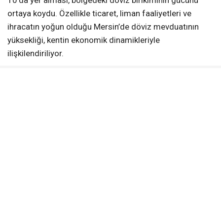
10’da yer alması, bölgedeki döviz birikiminin gücünü
ortaya koydu. Özellikle ticaret, liman faaliyetleri ve
ihracatın yoğun olduğu Mersin’de döviz mevduatının
yüksekliği, kentin ekonomik dinamikleriyle
ilişkilendiriliyor.
UZMANLAR NE DİYOR?
Ekonomistler, döviz mevduatındaki artışın hem tasarruf
tercihlerindeki değişimi hem de ekonomik belirsizliklere
karşı alınan bireysel önlemleri yansıttığını belirtiyor. Kur
hareketlerine karşı güvenli liman olarak görülen döviz
hesaplarının, özellikle büyük şehirlerde yoğunlaştığı
ifade ediliyor.
Mersin’in ilk 10’daki yeri, kentin ekonomik potansiyelini
ortaya koyarken, aynı zamanda yerel ekonomide dövize
olan bağımlılığı da gözler önüne seriyor.