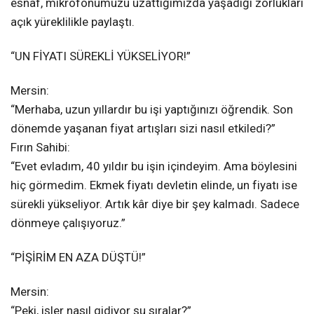
esnaf, mikrofonumuzu uzattığımızda yaşadığı zorlukları
açık yüreklilikle paylaştı.
“UN FİYATI SÜREKLİ YÜKSELİYOR!”
Mersin:
“Merhaba, uzun yıllardır bu işi yaptığınızı öğrendik. Son
dönemde yaşanan fiyat artışları sizi nasıl etkiledi?”
Fırın Sahibi:
“Evet evladım, 40 yıldır bu işin içindeyim. Ama böylesini
hiç görmedim. Ekmek fiyatı devletin elinde, un fiyatı ise
sürekli yükseliyor. Artık kâr diye bir şey kalmadı. Sadece
dönmeye çalışıyoruz.”
“PİŞİRİM EN AZA DÜŞTÜ!”
Mersin:
“Peki, işler nasıl gidiyor şu sıralar?”