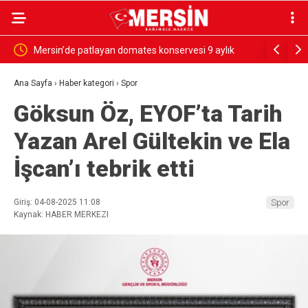
rdü
Mersin’de patlayan domates konservesi 9 aylık
SESSİZ ÇI
bebeği yaktı
Ana Sayfa
›
Haber kategori
›
Spor
Göksun Öz, EYOF’ta Tarih
Yazan Arel Gültekin ve Ela
İşcan’ı tebrik etti
Giriş: 04-08-2025 11:08
Spor
Kaynak: HABER MERKEZI