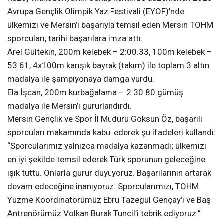
Avrupa Gençlik Olimpik Yaz Festivali (EYOF)’nde
ülkemizi ve Mersin’i başarıyla temsil eden Mersin TOHM
sporcuları, tarihi başarılara imza attı.
Arel Gültekin, 200m kelebek – 2:00.33, 100m kelebek –
53.61, 4x100m karışık bayrak (takım) ile toplam 3 altın
madalya ile şampiyonaya damga vurdu.
Ela İşcan, 200m kurbağalama – 2:30.80 gümüş
madalya ile Mersin’i gururlandırdı.
Mersin Gençlik ve Spor İl Müdürü Göksun Öz, başarılı
sporcuları makamında kabul ederek şu ifadeleri kullandı:
“Sporcularımız yalnızca madalya kazanmadı; ülkemizi
en iyi şekilde temsil ederek Türk sporunun geleceğine
ışık tuttu. Onlarla gurur duyuyoruz. Başarılarının artarak
devam edeceğine inanıyoruz. Sporcularımızı, TOHM
Yüzme Koordinatörümüz Ebru Tazegül Gençay’ı ve Baş
Antrenörümüz Volkan Burak Tuncil’i tebrik ediyoruz.”