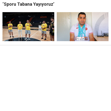
‘Sporu Tabana Yayıyoruz’
MSK SEZONU AÇTI
Kahramanmaraşlı görme
engelli sporcu Avrupa
Şampiyonası’ndan 4
madalyayla döndü