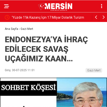
‘Yüzde 1’lik Kazanç İçin 17 Milyar Dolarlık Turizm
KÂİNATIN
Riske Atılıyor’
Ana Sayfa
›
Gazi Mert
ENDONEZYA’YA İHRAÇ
EDİLECEK SAVAŞ
UÇAĞIMIZ KAAN…
Giriş: 30-07-2025 11:01
Gazi Mert