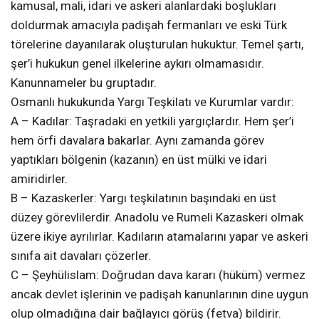
kamusal, mali, idari ve askeri alanlardaki boşlukları
doldurmak amacıyla padişah fermanları ve eski Türk
törelerine dayanılarak oluşturulan hukuktur. Temel şartı,
şer’i hukukun genel ilkelerine aykırı olmamasıdır.
Kanunnameler bu gruptadır.
Osmanlı hukukunda Yargı Teşkilatı ve Kurumlar vardır:
A – Kadılar: Taşradaki en yetkili yargıçlardır. Hem şer’i
hem örfi davalara bakarlar. Aynı zamanda görev
yaptıkları bölgenin (kazanın) en üst mülki ve idari
amiridirler.
B – Kazaskerler: Yargı teşkilatının başındaki en üst
düzey görevlilerdir. Anadolu ve Rumeli Kazaskeri olmak
üzere ikiye ayrılırlar. Kadıların atamalarını yapar ve askeri
sınıfa ait davaları çözerler.
C – Şeyhülislam: Doğrudan dava kararı (hüküm) vermez
ancak devlet işlerinin ve padişah kanunlarının dine uygun
olup olmadığına dair bağlayıcı görüş (fetva) bildirir.