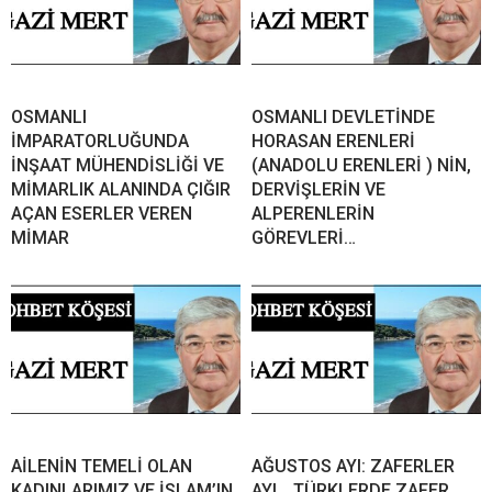
OSMANLI
OSMANLI DEVLETİNDE
İMPARATORLUĞUNDA
HORASAN ERENLERİ
İNŞAAT MÜHENDİSLİĞİ VE
(ANADOLU ERENLERİ ) NİN,
MİMARLIK ALANINDA ÇIĞIR
DERVİŞLERİN VE
AÇAN ESERLER VEREN
ALPERENLERİN
MİMAR
GÖREVLERİ…
AİLENİN TEMELİ OLAN
AĞUSTOS AYI: ZAFERLER
KADINLARIMIZ VE İSLAM’IN
AYI… TÜRKLERDE ZAFER