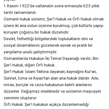
1 Kasım 1922’de saltanatın sona ermesiyle 623 yıllık
tarihi tamamlandı.
Osmanlı hukuk sistemi; Şer’î Hukuk ve Örfi Hukuk olmak
üzere iki ana sütun üzerine kurulmuş, çok kültürlü yapıyı
koruyan çoğulcu bir hukuk düzenidir.
Devlet, fethettiği bölgelerdeki toplulukların dini ve
sosyal dinamiklerini gözeterek esnek ve pratik bir
yargılama usulü geliştirmiştir.
Osmanlılarda Hukukun İki Temel Dayanağı vardır; Biri
Şer’i hukuk, diğeri Örfi hukuk…
Şer’î Hukuk: İslam fıkhına dayanan, kaynağını Kur’an,
Sünnet, İcma ve Kıyas’tan alan ana hukuk dalıdır. Aile,
miras, borçlar ve ceza hukukunun belirli alanlarını
düzenler. Değişmez niteliktedir ve sistemin meşruiyet
zeminini oluşturur.
Örfi Hukuk: Şer’i hukukun açıkça düzenlemediği