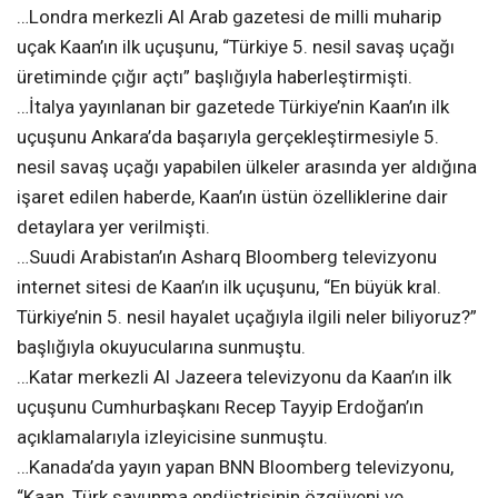
…Londra merkezli Al Arab gazetesi de milli muharip
uçak Kaan’ın ilk uçuşunu, “Türkiye 5. nesil savaş uçağı
üretiminde çığır açtı” başlığıyla haberleştirmişti.
…İtalya yayınlanan bir gazetede Türkiye’nin Kaan’ın ilk
uçuşunu Ankara’da başarıyla gerçekleştirmesiyle 5.
nesil savaş uçağı yapabilen ülkeler arasında yer aldığına
işaret edilen haberde, Kaan’ın üstün özelliklerine dair
detaylara yer verilmişti.
…Suudi Arabistan’ın Asharq Bloomberg televizyonu
internet sitesi de Kaan’ın ilk uçuşunu, “En büyük kral.
Türkiye’nin 5. nesil hayalet uçağıyla ilgili neler biliyoruz?”
başlığıyla okuyucularına sunmuştu.
…Katar merkezli Al Jazeera televizyonu da Kaan’ın ilk
uçuşunu Cumhurbaşkanı Recep Tayyip Erdoğan’ın
açıklamalarıyla izleyicisine sunmuştu.
…Kanada’da yayın yapan BNN Bloomberg televizyonu,
“Kaan, Türk savunma endüstrisinin özgüveni ve