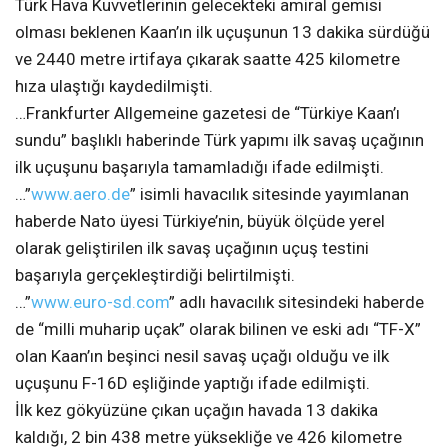
Türk Hava Kuvvetlerinin gelecekteki amiral gemisi
olması beklenen Kaan’ın ilk uçuşunun 13 dakika sürdüğü
ve 2440 metre irtifaya çıkarak saatte 425 kilometre
hıza ulaştığı kaydedilmişti.
…Frankfurter Allgemeine gazetesi de “Türkiye Kaan’ı
sundu” başlıklı haberinde Türk yapımı ilk savaş uçağının
ilk uçuşunu başarıyla tamamladığı ifade edilmişti.
…”
www.aero.de
” isimli havacılık sitesinde yayımlanan
haberde Nato üyesi Türkiye’nin, büyük ölçüde yerel
olarak geliştirilen ilk savaş uçağının uçuş testini
başarıyla gerçekleştirdiği belirtilmişti.
…”
www.euro-sd.com
” adlı havacılık sitesindeki haberde
de “milli muharip uçak” olarak bilinen ve eski adı “TF-X”
olan Kaan’ın beşinci nesil savaş uçağı olduğu ve ilk
uçuşunu F-16D eşliğinde yaptığı ifade edilmişti.
İlk kez gökyüzüne çıkan uçağın havada 13 dakika
kaldığı, 2 bin 438 metre yüksekliğe ve 426 kilometre