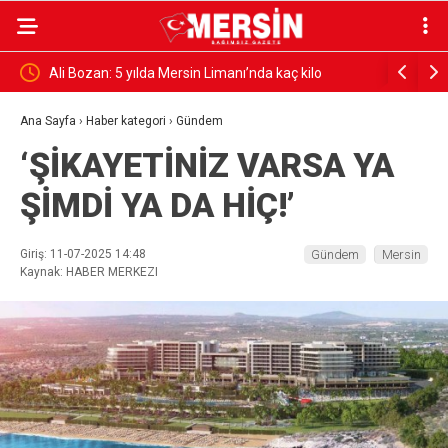
İCİYE
Ali Bozan: 5 yılda Mersin Limanı’nda kaç kilo
“AVRUPA 
YORUZ
uyuşturucu ve silah ele geçirildi?
FEDA EDE
Ana Sayfa
›
Haber kategori
›
Gündem
‘ŞİKAYETİNİZ VARSA YA
ŞİMDİ YA DA HİÇ!’
Giriş: 11-07-2025 14:48
Gündem
Mersin
Kaynak: HABER MERKEZI