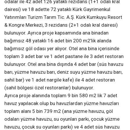
odalar ile 42 adet 126 yataklı rezidans (1+1 odalı kral
dairesi) ve 18 adette 72 yataklı Kürk Gayrimenkul
Yatırımları Turizm Tarım Tic. A.Ş. Kürk Kumkuyu Resort
& Kongre Merkezi, 3 rezidans (2+1 odalı kral dairesi)
bulunuyor. Ayrıca proje kapsamında ana binadan
bağımsız 48 yataklı 16 adet bin 200 m2’lik alanda
bağımsız göl odası yer alıyor. Otel ana bina içerisinde
toplam 3 adet bar ve 1 adet pastane ile 3 adet restoran
bulunuyor. Otel ana bina dışında 4 adet bar (süs havuzu
barı, yüzme havuzu barı, deniz suyu yüzme havuzu barı,
sahil bar) ve 1 adet nargile kafe) ile 4 adet restoran
(sahil bölgesi özel restoranlar) bulunuyor.
Ayrıca proje alanında toplam 9 bin 580 m2 lik 7 adet
havuz yapılacak olup bu havuzlardan yüzme havuzları
toplam alanı 5 bin 739 m2 (ana yüzme havuzu, göl
odaları yüzme havuzu, su oyunları parkı, çocuk yüzme
havuzu, çocuk su oyunları parkı) ve 4 adet süs havuzu