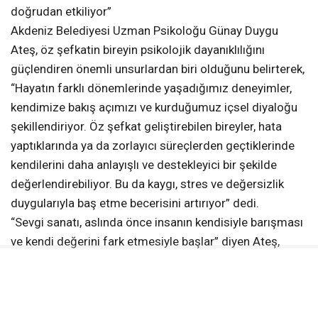
doğrudan etkiliyor”
Akdeniz Belediyesi Uzman Psikoloğu Günay Duygu
Ateş, öz şefkatin bireyin psikolojik dayanıklılığını
güçlendiren önemli unsurlardan biri olduğunu belirterek,
“Hayatın farklı dönemlerinde yaşadığımız deneyimler,
kendimize bakış açımızı ve kurduğumuz içsel diyaloğu
şekillendiriyor. Öz şefkat geliştirebilen bireyler, hata
yaptıklarında ya da zorlayıcı süreçlerden geçtiklerinde
kendilerini daha anlayışlı ve destekleyici bir şekilde
değerlendirebiliyor. Bu da kaygı, stres ve değersizlik
duygularıyla baş etme becerisini artırıyor” dedi.
“Sevgi sanatı, aslında önce insanın kendisiyle barışması
ve kendi değerini fark etmesiyle başlar” diyen Ateş,
“Bugünkü atölyemizde amacımız, kadınların içsel
güçlerini keşfetmelerine ve kendilerine karşı daha
şefkatli bir yaklaşım geliştirmelerine katkı sunmaktı”