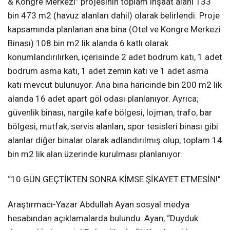
& Kongre Merkezi” projesinin toplam inşaat alanı 133
bin 473 m2 (havuz alanları dahil) olarak belirlendi. Proje
kapsamında planlanan ana bina (Otel ve Kongre Merkezi
Binası) 108 bin m2 lik alanda 6 katlı olarak
konumlandırılırken, içerisinde 2 adet bodrum katı, 1 adet
bodrum asma katı, 1 adet zemin katı ve 1 adet asma
katı mevcut bulunuyor. Ana bina haricinde bin 200 m2 lik
alanda 16 adet apart göl odası planlanıyor. Ayrıca;
güvenlik binası, nargile kafe bölgesi, lojman, trafo, bar
bölgesi, mutfak, servis alanları, spor tesisleri binası gibi
alanlar diğer binalar olarak adlandırılmış olup, toplam 14
bin m2 lik alan üzerinde kurulması planlanıyor.
“10 GÜN GEÇTİKTEN SONRA KİMSE ŞİKAYET ETMESİN!”
Araştırmacı-Yazar Abdullah Ayan sosyal medya
hesabından açıklamalarda bulundu. Ayan, “Duyduk