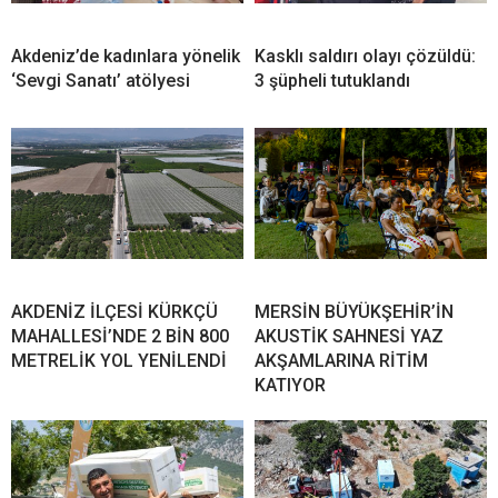
Akdeniz’de kadınlara yönelik
Kasklı saldırı olayı çözüldü:
‘Sevgi Sanatı’ atölyesi
3 şüpheli tutuklandı
AKDENİZ İLÇESİ KÜRKÇÜ
MERSİN BÜYÜKŞEHİR’İN
MAHALLESİ’NDE 2 BİN 800
AKUSTİK SAHNESİ YAZ
METRELİK YOL YENİLENDİ
AKŞAMLARINA RİTİM
KATIYOR