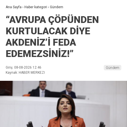
Ana Sayfa
›
Haber kategori
›
Gündem
“AVRUPA ÇÖPÜNDEN
KURTULACAK DİYE
AKDENİZ’İ FEDA
EDEMEZSİNİZ!”
Giriş: 08-08-2026 12:46
Gündem
Kaynak: HABER MERKEZI