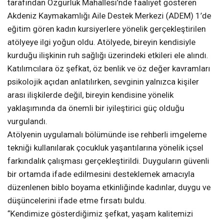
tarafından Özgürlük Mahallesi’nde faaliyet gösteren
Akdeniz Kaymakamlığı Aile Destek Merkezi (ADEM) 1’de
eğitim gören kadın kursiyerlere yönelik gerçekleştirilen
atölyeye ilgi yoğun oldu. Atölyede, bireyin kendisiyle
kurduğu ilişkinin ruh sağlığı üzerindeki etkileri ele alındı.
Katılımcılara öz şefkat, öz benlik ve öz değer kavramları
psikolojik açıdan anlatılırken, sevginin yalnızca kişiler
arası ilişkilerde değil, bireyin kendisine yönelik
yaklaşımında da önemli bir iyileştirici güç olduğu
vurgulandı.
Atölyenin uygulamalı bölümünde ise rehberli imgeleme
tekniği kullanılarak çocukluk yaşantılarına yönelik içsel
farkındalık çalışması gerçekleştirildi. Duyguların güvenli
bir ortamda ifade edilmesini desteklemek amacıyla
düzenlenen biblo boyama etkinliğinde kadınlar, duygu ve
düşüncelerini ifade etme fırsatı buldu.
“Kendimize gösterdiğimiz şefkat, yaşam kalitemizi