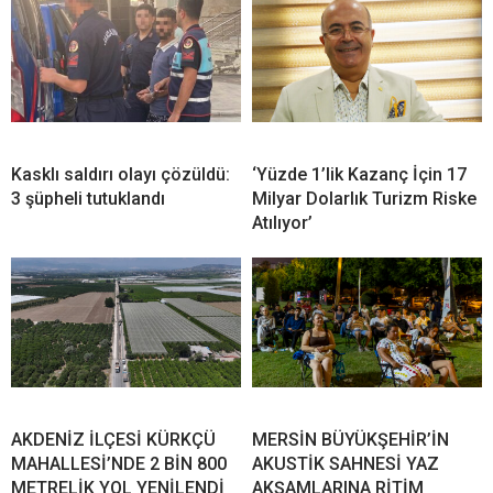
Kasklı saldırı olayı çözüldü:
‘Yüzde 1’lik Kazanç İçin 17
3 şüpheli tutuklandı
Milyar Dolarlık Turizm Riske
Atılıyor’
AKDENİZ İLÇESİ KÜRKÇÜ
MERSİN BÜYÜKŞEHİR’İN
MAHALLESİ’NDE 2 BİN 800
AKUSTİK SAHNESİ YAZ
METRELİK YOL YENİLENDİ
AKŞAMLARINA RİTİM