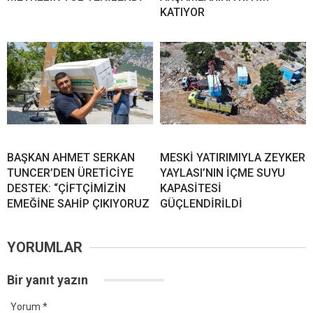
KATIYOR
BAŞKAN AHMET SERKAN
MESKİ YATIRIMIYLA ZEYKER
TUNCER’DEN ÜRETİCİYE
YAYLASI’NIN İÇME SUYU
DESTEK: “ÇİFTÇİMİZİN
KAPASİTESİ
EMEĞİNE SAHİP ÇIKIYORUZ
GÜÇLENDİRİLDİ
YORUMLAR
Bir yanıt yazın
Yorum
*