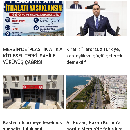
MERSİN’DE ‘PLASTİK ATIK’A
Kıratlı: “Terörsüz Türkiye,
KİTLESEL TEPKİ: SAHİLE
kardeşlik ve güçlü gelecek
YÜRÜYÜŞ ÇAĞRISI
demektir”
Kasten öldürmeye teşebbüs
Ali Bozan, Bakan Kurum’a
şüphelisi tutuklandı
sordu: Mersin’de fahiş kira