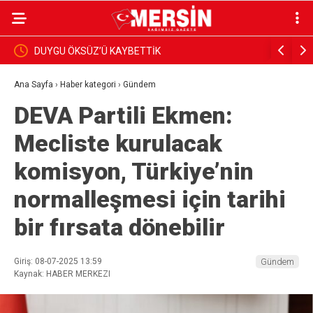
K
BAŞKAN YILDIZ, SAHADAKİ ÇALIŞMALARI YER
İNCELEDİ
Ana Sayfa
›
Haber kategori
›
Gündem
DEVA Partili Ekmen:
Mecliste kurulacak
komisyon, Türkiye’nin
normalleşmesi için tarihi
bir fırsata dönebilir
Giriş: 08-07-2025 13:59
Gündem
Kaynak: HABER MERKEZI