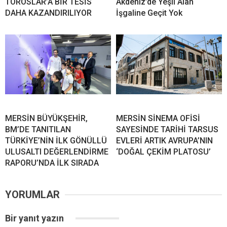
TOROSLAR’A BİR TESİS
Akdeniz’de Yeşil Alan
DAHA KAZANDIRILIYOR
İşgaline Geçit Yok
MERSİN BÜYÜKŞEHİR,
MERSİN SİNEMA OFİSİ
BM’DE TANITILAN
SAYESİNDE TARİHİ TARSUS
TÜRKİYE’NİN İLK GÖNÜLLÜ
EVLERİ ARTIK AVRUPA’NIN
ULUSALTI DEĞERLENDİRME
‘DOĞAL ÇEKİM PLATOSU’
RAPORU’NDA İLK SIRADA
YORUMLAR
Bir yanıt yazın