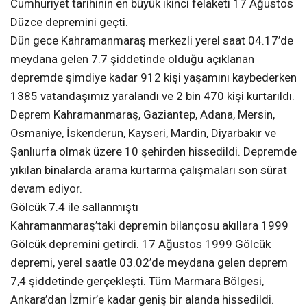
Cumhuriyet tarihinin en büyük ikinci felaketi 17 Ağustos
Düzce depremini geçti.
Dün gece Kahramanmaraş merkezli yerel saat 04.17’de
meydana gelen 7.7 şiddetinde olduğu açıklanan
depremde şimdiye kadar 912 kişi yaşamını kaybederken
1385 vatandaşımız yaralandı ve 2 bin 470 kişi kurtarıldı.
Deprem Kahramanmaraş, Gaziantep, Adana, Mersin,
Osmaniye, İskenderun, Kayseri, Mardin, Diyarbakır ve
Şanlıurfa olmak üzere 10 şehirden hissedildi. Depremde
yıkılan binalarda arama kurtarma çalışmaları son sürat
devam ediyor.
Gölcük 7.4 ile sallanmıştı
Kahramanmaraş’taki depremin bilançosu akıllara 1999
Gölcük depremini getirdi. 17 Ağustos 1999 Gölcük
depremi, yerel saatle 03.02’de meydana gelen deprem
7,4 şiddetinde gerçekleşti. Tüm Marmara Bölgesi,
Ankara’dan İzmir’e kadar geniş bir alanda hissedildi.