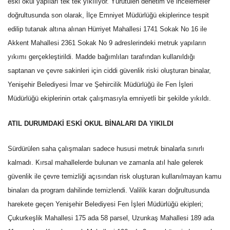
eski okul yapıları tek tek yıkılıyor. Yürütülen denetim ve incelemeler
doğrultusunda son olarak, İlçe Emniyet Müdürlüğü ekiplerince tespit
edilip tutanak altına alınan Hürriyet Mahallesi 1741 Sokak No 16 ile
Akkent Mahallesi 2361 Sokak No 9 adreslerindeki metruk yapıların
yıkımı gerçekleştirildi. Madde bağımlıları tarafından kullanıldığı
saptanan ve çevre sakinleri için ciddi güvenlik riski oluşturan binalar,
Yenişehir Belediyesi İmar ve Şehircilik Müdürlüğü ile Fen İşleri
Müdürlüğü ekiplerinin ortak çalışmasıyla emniyetli bir şekilde yıkıldı.
ATIL DURUMDAKİ ESKİ OKUL BİNALARI DA YIKILDI
Sürdürülen saha çalışmaları sadece hususi metruk binalarla sınırlı
kalmadı. Kırsal mahallelerde bulunan ve zamanla atıl hale gelerek
güvenlik ile çevre temizliği açısından risk oluşturan kullanılmayan kamu
binaları da program dahilinde temizlendi. Valilik kararı doğrultusunda
harekete geçen Yenişehir Belediyesi Fen İşleri Müdürlüğü ekipleri;
Çukurkeşlik Mahallesi 175 ada 58 parsel, Uzunkaş Mahallesi 189 ada