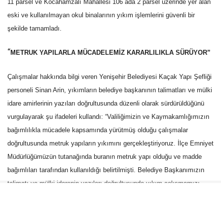
11 parsel ve Kocahamzalı Mahallesi 106 ada 2 parsel üzerinde yer alan
eski ve kullanılmayan okul binalarının yıkım işlemlerini güvenli bir
şekilde tamamladı.
“
METRUK YAPILARLA MÜCADELEMİZ KARARLILIKLA SÜRÜYOR”
Çalışmalar hakkında bilgi veren Yenişehir Belediyesi Kaçak Yapı Şefliği
personeli Sinan Arin, yıkımların belediye başkanının talimatları ve mülki
idare amirlerinin yazıları doğrultusunda düzenli olarak sürdürüldüğünü
vurgulayarak şu ifadeleri kullandı: “Valiliğimizin ve Kaymakamlığımızın
bağımlılıkla mücadele kapsamında yürütmüş olduğu çalışmalar
doğrultusunda metruk yapıların yıkımını gerçekleştiriyoruz. İlçe Emniyet
Müdürlüğümüzün tutanağında buranın metruk yapı olduğu ve madde
bağımlıları tarafından kullanıldığı belirtilmişti. Belediye Başkanımızın
talimatı ve mülki idarenin yazıları doğrultusunda yıkım çalışmamızı
başlattık ve tamamlamak üzereyiz. Metruk yapılarla mücadelemiz
belediyemizce kararlılıkla devam edecektir.”