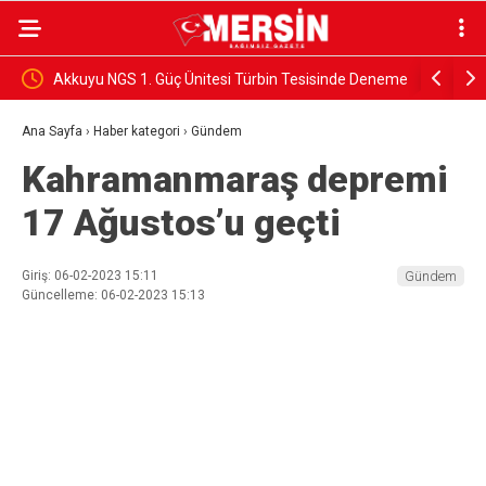
nde Deneme
Ali Bozan, Bakan Yumaklı’ya sordu: “Mersin’in
TÜİOSB 
yangınlara karşı hazırlık kapasitesi ne düzeyde”
Seçene
Ana Sayfa
›
Haber kategori
›
Gündem
Kahramanmaraş depremi
17 Ağustos’u geçti
Giriş: 06-02-2023 15:11
Gündem
Güncelleme: 06-02-2023 15:13