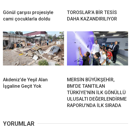
Gönül çarşısı projesiyle
TOROSLAR’A BİR TESİS
cami çocuklarla doldu
DAHA KAZANDIRILIYOR
Akdeniz’de Yeşil Alan
MERSİN BÜYÜKŞEHİR,
İşgaline Geçit Yok
BM’DE TANITILAN
TÜRKİYE’NİN İLK GÖNÜLLÜ
ULUSALTI DEĞERLENDİRME
RAPORU’NDA İLK SIRADA
YORUMLAR