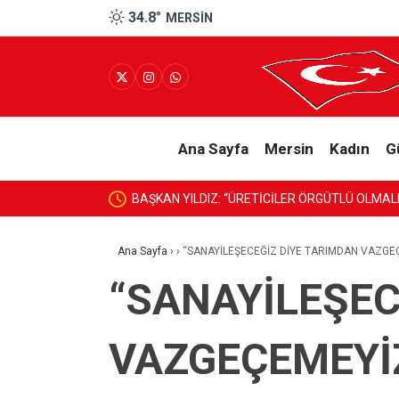
34.8
°
MERSIN
Ana Sayfa
Mersin
Kadın
G
BAŞKAN YILDIZ: “ÜRETİCİLER ÖRGÜTLÜ OLMALI
Ana Sayfa
›
›
“SANAYİLEŞECEĞİZ DİYE TARIMDAN VAZGE
“SANAYİLEŞEC
VAZGEÇEMEYİ