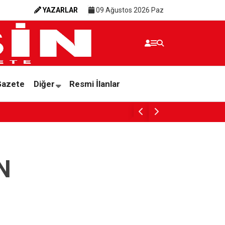
YAZARLAR
09 Ağustos 2026 Paz
Gazete
Diğer
Resmi İlanlar
Bakan Bayraktar: “Milletimizin refahı için
N