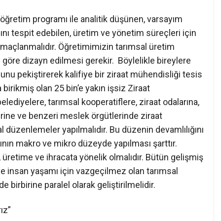
r öğretim programı ile analitik düşünen, varsayım
ını tespit edebilen, üretim ve yönetim süreçleri için
amaçlanmalıdır. Öğretimimizin tarımsal üretim
göre dizayn edilmesi gerekir. Böylelikle bireylere
u pekiştirerek kalifiye bir ziraat mühendisliği tesis
 birikmiş olan 25 bin’e yakın işsiz Ziraat
lediyelere, tarımsal kooperatiflere, ziraat odalarına,
klerine ve benzeri meslek örgütlerinde ziraat
 düzenlemeler yapılmalıdır. Bu düzenin devamlılığını
ının makro ve mikro düzeyde yapılması şarttır.
l, üretime ve ihracata yönelik olmalıdır. Bütün gelişmiş
ye insan yaşamı için vazgeçilmez olan tarımsal
birbirine paralel olarak geliştirilmelidir.
ız”