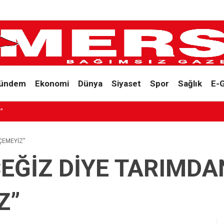
ündem
Ekonomi
Dünya
Siyaset
Spor
Sağlık
E-
”
ÇEMEYİZ”
EĞİZ DİYE TARIMDA
Z”