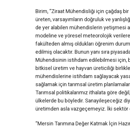
Birim, “Ziraat Mühendisliği için çağdaş bi
üreten, varsayımların doğruluk ve yanlışlığ
de yer alabilen mühendislerin yetişmesi 
modeline ve yöresel meteorolojik verilere 
fakülteden almış oldukları öğrenim durumun
edilmiş olacaktır. Bunun yanı sıra piyasada
Mühendisinin istihdam edilebilmesi için, be
bitkisel üretim ve hayvan üreticiliği birli
mühendislerine istihdam sağlayacak yasal
sağlamak için tarımsal üretim planlamalar
Tarımsal politikalarımız ithalata göre deği
ülkelerde bu böyledir. Sanayileşeceğiz di
üretimden asla vazgeçemeyiz. İki sektör de 
“Mersin Tarımına Değer Katmak İçin Hazır