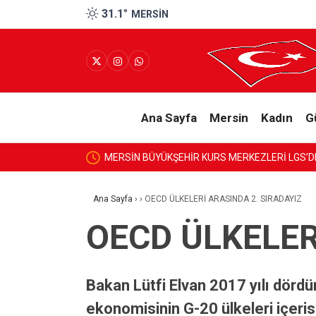
31.1
°
MERSIN
Ana Sayfa
Mersin
Kadın
G
MERSİN BÜYÜKŞEHİR KURS MERKEZLERİ LGS’D
Ana Sayfa
›
›
OECD ÜLKELERİ ARASINDA 2. SIRADAYIZ
OECD ÜLKELER
Bakan Lütfi Elvan 2017 yılı dördü
ekonomisinin G-20 ülkeleri içerisi