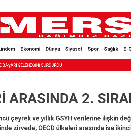
ündem
Ekonomi
Dünya
Siyaset
Spor
Sağlık
E-
E BAŞARI GELENEĞİNİ SÜRDÜRDÜ
İ ARASINDA 2. SIRA
ncü çeyrek ve yıllık GSYH verilerine ilişkin d
nde zirvede, OECD ülkeleri arasında ise ikinci 