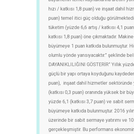
hızı / katkısı 1,8 puan) ve inşaat dahil h
puan) temel itici güç olduğu görülmekted
tüketim (yüzde 6,6 artış / katkısı 4,1 pua
katkısı 1,8 puan) öne çıkmaktadır. Makin
büyümeye 1 puan katkıda bulunmuştur. Hi
olumlu yönde yansıyacaktır.” şeklinde belir
DAYANIKLILIĞINI GÖSTERİR”
Yıllık yüz
güçlü bir yapı ortaya koyduğunu kaydeden
puan), inşaat dahil hizmetler sektöründe 
(katkısı 0,3 puan) oranında yüksek bir bü
yüzde 6,1 (katkısı 3,7 puan) ve sabit serma
büyümeye katkıda bulunmuştur. 2016 yılın
üzerinde bir sabit sermaye yatırımı ve 10 
gerçekleşmiştir. Bu performans ekonomimi