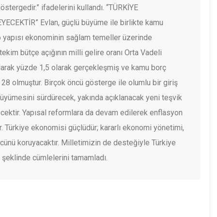
stergedir.” ifadelerini kullandı.
“TÜRKİYE
EYECEKTİR”
Evlan, güçlü büyüme ile birlikte kamu
o yapısı ekonominin sağlam temeller üzerinde
Nitekim bütçe açığının milli gelire oranı Orta Vadeli
larak yüzde 1,5 olarak gerçekleşmiş ve kamu borç
 28 olmuştur. Birçok öncü gösterge ile olumlu bir giriş
üyümesini sürdürecek, yakında açıklanacak yeni teşvik
ecektir. Yapısal reformlara da devam edilerek enflasyon
tir. Türkiye ekonomisi güçlüdür; kararlı ekonomi yönetimi,
cünü koruyacaktır. Milletimizin de desteğiyle Türkiye
” şeklinde cümlelerini tamamladı.