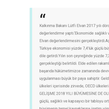
Kalkınma Bakanı Lütfi Elvan 2017 yılı dörd
değerlendirme yaptı.
‘Ekonomide sağlıklı 
Elvan değerlendirmesini gerçekleştirdi.
Aç
Türkiye ekonomisi yüzde 7,4’lük güçlü bü
dile getirdi.
Yılın son çeyreğinde yüzde 7,
gerçekleştiği belirtildi.
Elde edilen rakaml
başarıda hükümetimizce zamanında devreye
uygulanması büyük bir paya sahiptir. Gel
ülkeleri içerisinde zirvede, OECD ülkeleri 
GELİŞME 2018 YILI BÜYÜMESİNE DE O
güçlü, sağlıklı ve kapsayıcı bir tabloyu 
büyümenin temel kaynaklarına üretim yön