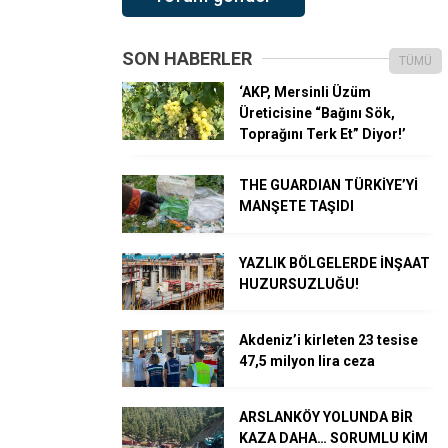
SON HABERLER
TÜMÜ
‘AKP, Mersinli Üzüm
Üreticisine “Bağını Sök,
Toprağını Terk Et” Diyor!’
THE GUARDIAN TÜRKİYE’Yİ
MANŞETE TAŞIDI
YAZLIK BÖLGELERDE İNŞAAT
HUZURSUZLUĞU!
Akdeniz’i kirleten 23 tesise
47,5 milyon lira ceza
ARSLANKÖY YOLUNDA BİR
KAZA DAHA… SORUMLU KİM