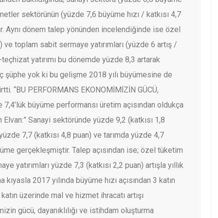
izmetler sektörünün (yüzde 7,6 büyüme hızı / katkısı 4,7
ir. Aynı dönem talep yönünden incelendiğinde ise özel
n) ve toplam sabit sermaye yatırımları (yüzde 6 artış /
e-teçhizat yatırımı bu dönemde yüzde 8,3 artarak
ç şüphe yok ki bu gelişme 2018 yılı büyümesine de
tti.
“BU PERFORMANS EKONOMİMİZİN GÜCÜ,
de 7,4’lük büyüme performansı üretim açısından oldukça
 Elvan:” Sanayi sektöründe yüzde 9,2 (katkısı 1,8
yüzde 7,7 (katkısı 4,8 puan) ve tarımda yüzde 4,7
yüme gerçekleşmiştir. Talep açısından ise; özel tüketim
ye yatırımları yüzde 7,3 (katkısı 2,2 puan) artışla yıllık
a kıyasla 2017 yılında büyüme hızı açısından 3 katın
katın üzerinde mal ve hizmet ihracatı artışı
zin gücü, dayanıklılığı ve istihdam oluşturma