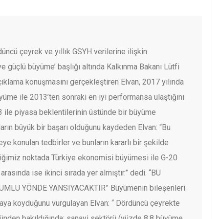
üncü çeyrek ve yıllık GSYH verilerine ilişkin
ve güçlü büyüme’ başlığı altında Kalkınma Bakanı Lütfi
ıklama konuşmasını gerçekleştiren Elvan, 2017 yılında
yüme ile 2013’ten sonraki en iyi performansa ulaştığını
3 ile piyasa beklentilerinin üstünde bir büyüme
arın büyük bir başarı olduğunu kaydeden Elvan: “Bu
 konulan tedbirler ve bunların kararlı bir şekilde
diğimiz noktada Türkiye ekonomisi büyümesi ile G-20
arasında ise ikinci sırada yer almıştır.” dedi.
“BU
LUMLU YÖNDE YANSIYACAKTIR”
Büyümenin bileşenleri
ortaya koyduğunu vurgulayan Elvan: “ Dördüncü çeyrekte
ünden bakıldığında; sanayi sektörü (yüzde 8,8 büyüme