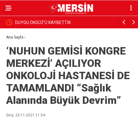
DUYGU ÖKSÜZ’Ü KAYBETTİK
BAŞKAN Y
İNCELEDİ
Ana Sayfa
›
‘NUHUN GEMİSİ KONGRE
MERKEZİ’ AÇILIYOR
ONKOLOJİ HASTANESİ DE
TAMAMLANDI “Sağlık
Alanında Büyük Devrim”
Giriş: 23-11-2021 11:54