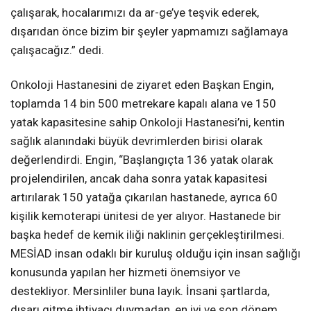
çalışarak, hocalarımızı da ar-ge’ye teşvik ederek,
dışarıdan önce bizim bir şeyler yapmamızı sağlamaya
çalışacağız.” dedi.
Onkoloji Hastanesini de ziyaret eden Başkan Engin,
toplamda 14 bin 500 metrekare kapalı alana ve 150
yatak kapasitesine sahip Onkoloji Hastanesi’ni, kentin
sağlık alanındaki büyük devrimlerden birisi olarak
değerlendirdi. Engin, “Başlangıçta 136 yatak olarak
projelendirilen, ancak daha sonra yatak kapasitesi
artırılarak 150 yatağa çıkarılan hastanede, ayrıca 60
kişilik kemoterapi ünitesi de yer alıyor. Hastanede bir
başka hedef de kemik iliği naklinin gerçekleştirilmesi.
MESİAD insan odaklı bir kuruluş olduğu için insan sağlığı
konusunda yapılan her hizmeti önemsiyor ve
destekliyor. Mersinliler buna layık. İnsani şartlarda,
dışarı gitme ihtiyacı duymadan, en iyi ve son dönem