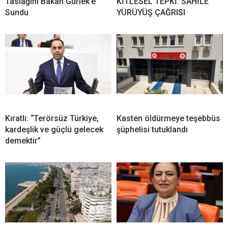
Taslağını Bakan Gürlek’e
KİTLESEL TEPKİ: SAHİLE
Sundu
YÜRÜYÜŞ ÇAĞRISI
Kıratlı: “Terörsüz Türkiye,
Kasten öldürmeye teşebbüs
kardeşlik ve güçlü gelecek
şüphelisi tutuklandı
demektir”