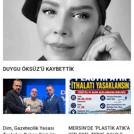
DUYGU ÖKSÜZ’Ü KAYBETTİK
Dim, Gazetecilik Yasası
MERSİN’DE ‘PLASTİK ATIK’A