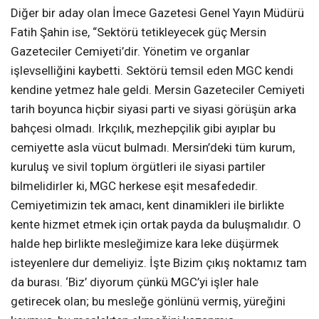
Diğer bir aday olan İmece Gazetesi Genel Yayın Müdürü
Fatih Şahin ise, “Sektörü tetikleyecek güç Mersin
Gazeteciler Cemiyeti’dir. Yönetim ve organlar
işlevselliğini kaybetti. Sektörü temsil eden MGC kendi
kendine yetmez hale geldi. Mersin Gazeteciler Cemiyeti
tarih boyunca hiçbir siyasi parti ve siyasi görüşün arka
bahçesi olmadı. Irkçılık, mezhepçilik gibi ayıplar bu
cemiyette asla vücut bulmadı. Mersin’deki tüm kurum,
kuruluş ve sivil toplum örgütleri ile siyasi partiler
bilmelidirler ki, MGC herkese eşit mesafededir.
Cemiyetimizin tek amacı, kent dinamikleri ile birlikte
kente hizmet etmek için ortak payda da buluşmalıdır. O
halde hep birlikte mesleğimize kara leke düşürmek
isteyenlere dur demeliyiz. İşte Bizim çıkış noktamız tam
da burası. ‘Biz’ diyorum çünkü MGC’yi işler hale
getirecek olan; bu mesleğe gönlünü vermiş, yüreğini