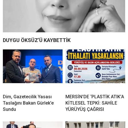
DUYGU ÖKSÜZ’Ü KAYBETTİK
Dim, Gazetecilik Yasası
MERSİN’DE ‘PLASTİK ATIK’A
Taslağını Bakan Gürlek’e
KİTLESEL TEPKİ: SAHİLE
Sundu
YÜRÜYÜŞ ÇAĞRISI