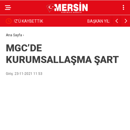
BAŞKAN YILDIZ, SAHADAKİ ÇALIŞMALARI YERİNDE
Dim, Gazet
İNCELEDİ
Sundu
Ana Sayfa
›
MGC’DE
KURUMSALLAŞMA ŞART
Giriş: 23-11-2021 11:53