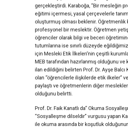
gerçekleştirdi. Karaboğa, “Bir mesleğin p
eğitimi içermesi, yasal çerçevelerle tanı
oluşturmuş olması beklenir. Öğretmenlik ke
profesyonel bir meslektir. Öğretmen yeti
öğrenciler olarak bilgi ve beceri öğretimi
tutumlarına ise sınırlı düzeyde eğildiği
için Mesleki Etik İlkeleri’nin çeşitli kuru
MEB tarafından hazırlanmış olduğunu ve 
ilan edildiğini belirten Prof. Dr. Ayşe Balcı
olan “öğrencilerle ilişkilerde etik ilkeler” v
paylaştı ve öğretmenlerin diğer meslekle
olduğunu belirtti.
Prof. Dr. Faik Kanatlı da“ Okuma Sosyalleş
“Sosyalleşme dilseldir” vurgusu yapan K
ile okuma arasında bir koşutluk olduğunun a