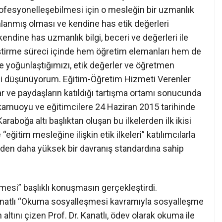
rofesyonelleşebilmesi için o mesleğin bir uzmanlık
mlanmış olması ve kendine has etik değerleri
ndine has uzmanlık bilgi, beceri ve değerleri ile
ştirme süreci içinde hem öğretim elemanları hem de
ne yoğunlaştığımızı, etik değerler ve öğretmen
mizi düşünüyorum. Eğitim-Öğretim Hizmeti Verenler
mlar ve paydaşların katıldığı tartışma ortamı sonucunda
kamuoyu ve eğitimcilere 24 Haziran 2015 tarihinde
 Karaboğa altı başlıktan oluşan bu ilkelerden ilk ikisi
e “eğitim mesleğine ilişkin etik ilkeleri” katılımcılarla
rden daha yüksek bir davranış standardına sahip
mesi” başlıklı konuşmasın gerçekleştirdi.
anatlı “Okuma sosyalleşmesi kavramıyla sosyalleşme
ltını çizen Prof. Dr. Kanatlı, ödev olarak okuma ile