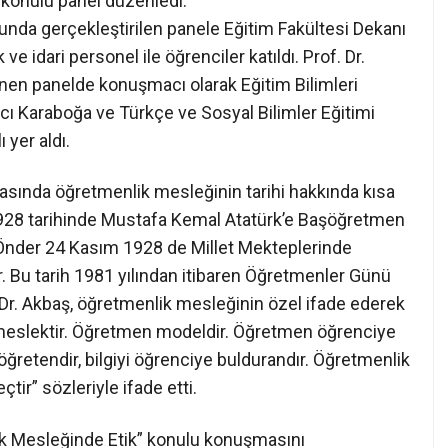
” konulu panel düzenledi.
nda gerçekleştirilen panele Eğitim Fakültesi Dekanı
ve idari personel ile öğrenciler katıldı. Prof. Dr.
n panelde konuşmacı olarak Eğitim Bilimleri
lcı Karaboğa ve Türkçe ve Sosyal Bilimler Eğitimi
 yer aldı.
sında öğretmenlik mesleğinin tarihi hakkında kısa
.1928 tarihinde Mustafa Kemal Atatürk’e Başöğretmen
 Önder 24 Kasım 1928 de Millet Mekteplerinde
Bu tarih 1981 yılından itibaren Öğretmenler Günü
 Dr. Akbaş, öğretmenlik mesleğinin özel ifade ederek
meslektir. Öğretmen modeldir. Öğretmen öğrenciye
ı öğretendir, bilgiyi öğrenciye buldurandır. Öğretmenlik
çtir” sözleriyle ifade etti.
ik Mesleğinde Etik” konulu konuşmasını