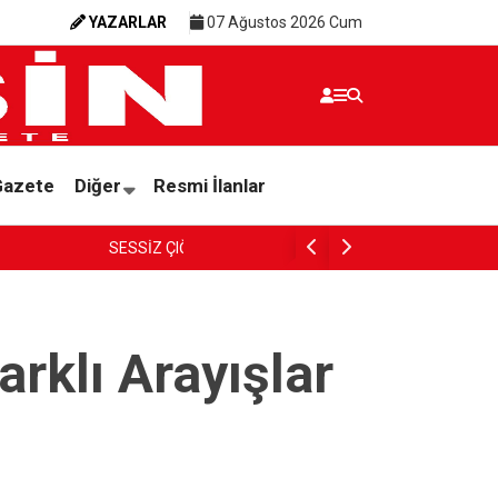
YAZARLAR
07 Ağustos 2026 Cum
Gazete
Diğer
Resmi İlanlar
PARANIN RENGİ İNSANIN ÜZER
rklı Arayışlar