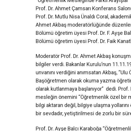
“Öğretmenlik Mesleğinde Farklı Arayışlar
Prof. Dr. Ahmet Çamsarı Konferans Salonu
Prof. Dr. Mutlu Nisa Ünaldı Coral, akademik 
Ahmet Akbaş moderatörlüğünde düzenlene
Bölümü öğretim üyesi Prof. Dr. F. Ayşe Ba
Bölümü öğretim üyesi Prof. Dr. Faik Kanatlı
Moderatör Prof. Dr. Ahmet Akbaş konuşma
bilgiler verdi. Bakanlar Kurulu’nun 11.11
unvanını verdiğini anımsatan Akbaş, “Ulu
Başöğretmen olarak okuma yazma öğretir. 
olarak kutlanmaya başlanıyor” dedi. Prof.
mesleğin önemini “Öğretmenlik özel bir 
bilgi aktaran değil, bilgiye ulaşma yolların
bir sevdadır, yetiştirilmesi de zorlu bir süre
Prof. Dr. Ayşe Balcı Karaboğa “Öğretmenl