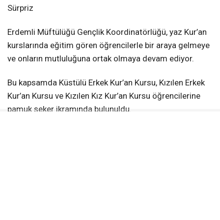
Sürpriz
Erdemli Müftülüğü Gençlik Koordinatörlüğü, yaz Kur’an
kurslarında eğitim gören öğrencilerle bir araya gelmeye
ve onların mutluluğuna ortak olmaya devam ediyor.
Bu kapsamda Küstülü Erkek Kur’an Kursu, Kızılen Erkek
Kur’an Kursu ve Kızılen Kız Kur’an Kursu öğrencilerine
pamuk şeker ikramında bulunuldu.
Çocukların sevinci ve tebessümü programa renk
katarken, geleceğimizin teminatı olan evlatlarımıza
eğitim hayatlarında başarılar ve hayırlı bir ömür
temennisinde bulunuldu
İLGİNİZİ
ÇEKEBİLİR