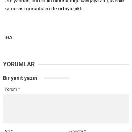
Öte yandan, büfecinin öldürüldüğü kavgaya ait güvenlik
kamerası görüntüleri de ortaya çıktı.
İHA
YORUMLAR
Bir yanıt yazın
Yorum
*
Ad
*
E-posta
*