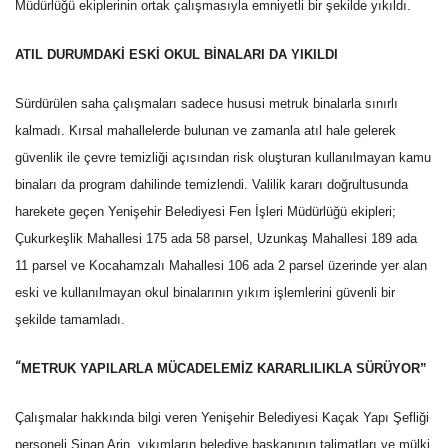
Müdürlüğü ekiplerinin ortak çalışmasıyla emniyetli bir şekilde yıkıldı.
ATIL DURUMDAKİ ESKİ OKUL BİNALARI DA YIKILDI
Sürdürülen saha çalışmaları sadece hususi metruk binalarla sınırlı
kalmadı. Kırsal mahallelerde bulunan ve zamanla atıl hale gelerek
güvenlik ile çevre temizliği açısından risk oluşturan kullanılmayan kamu
binaları da program dahilinde temizlendi. Valilik kararı doğrultusunda
harekete geçen Yenişehir Belediyesi Fen İşleri Müdürlüğü ekipleri;
Çukurkeşlik Mahallesi 175 ada 58 parsel, Uzunkaş Mahallesi 189 ada
11 parsel ve Kocahamzalı Mahallesi 106 ada 2 parsel üzerinde yer alan
eski ve kullanılmayan okul binalarının yıkım işlemlerini güvenli bir
şekilde tamamladı.
“
METRUK YAPILARLA MÜCADELEMİZ KARARLILIKLA SÜRÜYOR”
Çalışmalar hakkında bilgi veren Yenişehir Belediyesi Kaçak Yapı Şefliği
personeli Sinan Arin, yıkımların belediye başkanının talimatları ve mülki