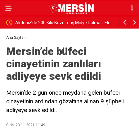
niz’de 200 Kilo Bozulmuş Midye Dolması Ele
Yenişehir’de atıl okullar
ldi
Ana Sayfa
›
Mersin’de büfeci
cinayetinin zanlıları
adliyeye sevk edildi
Mersin’de 2 gün önce meydana gelen büfeci
cinayetinin ardından gözaltına alınan 9 şüpheli
adliyeye sevk edildi.
Giriş: 23-11-2021 11:49