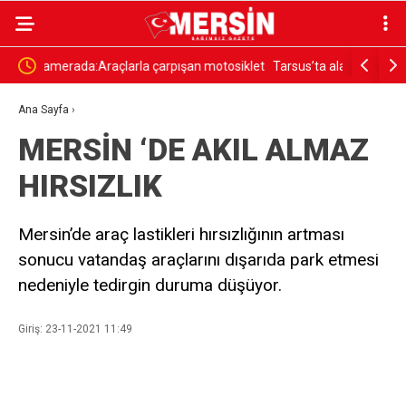
osiklet
Tarsus’ta alacak verecek kavgası kanlı bitti: 2 kuzen
TOROSLA
öldü, 6 şüpheli adliyede
BİNALAR 
Ana Sayfa
›
MERSİN ‘DE AKIL ALMAZ
HIRSIZLIK
Mersin’de araç lastikleri hırsızlığının artması
sonucu vatandaş araçlarını dışarıda park etmesi
nedeniyle tedirgin duruma düşüyor.
Giriş: 23-11-2021 11:49