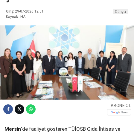
Giriş: 29-07-2026 12:51
Dünya
Kaynak: İHA
ABONE OL
Mersin
‘de faaliyet gösteren TÜİOSB Gıda İhtisas ve