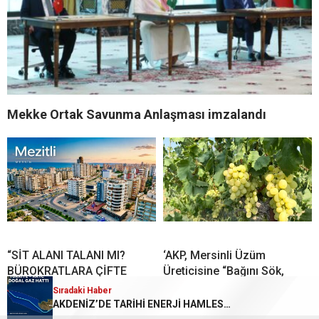
Mekke Ortak Savunma Anlaşması imzalandı
“SİT ALANI TALANI MI?
‘AKP, Mersinli Üzüm
BÜROKRATLARA ÇİFTE
Üreticisine “Bağını Sök,
STANDART MI?”
Toprağını Terk Et” Diyor!’
Sıradaki Haber
Sıradaki Haber
TÜİOSB, Japon yatırımcıların radarında
AKDENİZ’DE TARİHİ ENERJİ HAMLESİ MERSİN’DEN KKTC’YE DOĞAL GAZ HATTI DÖŞENİYOR