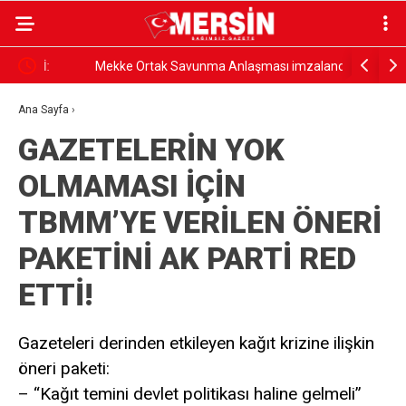
Mekke Ortak Savunma Anlaşması imzalandı
Kıratlı: “
demektir”
Ana Sayfa
›
GAZETELERİN YOK
OLMAMASI İÇİN
TBMM’YE VERİLEN ÖNERİ
PAKETİNİ AK PARTİ RED
ETTİ!
Gazeteleri derinden etkileyen kağıt krizine ilişkin
öneri paketi:
– “Kağıt temini devlet politikası haline gelmeli”