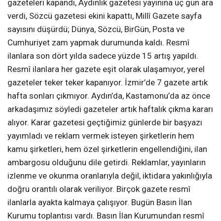
gazeteleri kapandı, Aydınlık gazetesi yayınına üç gün ara
verdi, Sözcü gazetesi ekini kapattı, Millî Gazete sayfa
sayısını düşürdü; Dünya, Sözcü, BirGün, Posta ve
Cumhuriyet zam yapmak durumunda kaldı. Resmî
ilanlara son dört yılda sadece yüzde 15 artış yapıldı.
Resmî ilanlara her gazete eşit olarak ulaşamıyor, yerel
gazeteler teker teker kapanıyor. İzmir’de 7 gazete artık
hafta sonları çıkmıyor. Aydın’da, Kastamonu’da az önce
arkadaşımız söyledi gazeteler artık haftalık çıkma kararı
alıyor. Karar gazetesi geçtiğimiz günlerde bir başyazı
yayımladı ve reklam vermek isteyen şirketlerin hem
kamu şirketleri, hem özel şirketlerin engellendiğini, ilan
ambargosu olduğunu dile getirdi. Reklamlar, yayınların
izlenme ve okunma oranlarıyla değil, iktidara yakınlığıyla
doğru orantılı olarak veriliyor. Birçok gazete resmî
ilanlarla ayakta kalmaya çalışıyor. Bugün Basın İlan
Kurumu toplantısı vardı. Basın İlan Kurumundan resmî