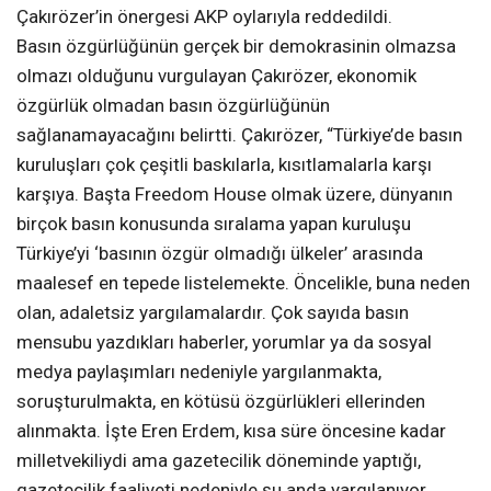
Çakırözer’in önergesi AKP oylarıyla reddedildi.
Basın özgürlüğünün gerçek bir demokrasinin olmazsa
olmazı olduğunu vurgulayan Çakırözer, ekonomik
özgürlük olmadan basın özgürlüğünün
sağlanamayacağını belirtti. Çakırözer, “Türkiye’de basın
kuruluşları çok çeşitli baskılarla, kısıtlamalarla karşı
karşıya. Başta Freedom House olmak üzere, dünyanın
birçok basın konusunda sıralama yapan kuruluşu
Türkiye’yi ‘basının özgür olmadığı ülkeler’ arasında
maalesef en tepede listelemekte. Öncelikle, buna neden
olan, adaletsiz yargılamalardır. Çok sayıda basın
mensubu yazdıkları haberler, yorumlar ya da sosyal
medya paylaşımları nedeniyle yargılanmakta,
soruşturulmakta, en kötüsü özgürlükleri ellerinden
alınmakta. İşte Eren Erdem, kısa süre öncesine kadar
milletvekiliydi ama gazetecilik döneminde yaptığı,
gazetecilik faaliyeti nedeniyle şu anda yargılanıyor.