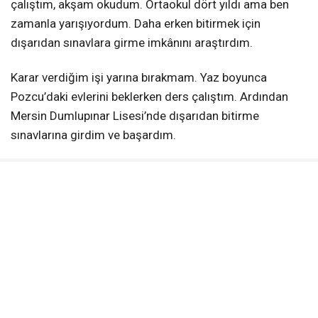
çalıştım, akşam okudum. Ortaokul dört yıldı ama ben
zamanla yarışıyordum. Daha erken bitirmek için
dışarıdan sınavlara girme imkânını araştırdım.
Karar verdiğim işi yarına bırakmam. Yaz boyunca
Pozcu’daki evlerini beklerken ders çalıştım. Ardından
Mersin Dumlupınar Lisesi’nde dışarıdan bitirme
sınavlarına girdim ve başardım.
1979’da Dumlupınar Lisesi’ne başladım. O yıllarda
Mersin’in en gözde liselerinden biriydi. 1981’de mezun
oldum. Üniversiteye de dışarıdan kayıt yaptırdım.
Mersin’de geçirdiğim 9 yılın en büyük kazanımı
eğitimimi tamamlamaktı.
Sonra memleketime, Gülnar’a geri döndüm. Herkes
şehirden köye giderken değil; köyden şehre giderken