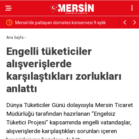
ü
Mersin’de patlayan domates konservesi 9 aylık
SESSİZ ÇIĞL
bebeği yaktı
Ana Sayfa
›
Engelli tüketiciler
alışverişlerde
karşılaştıkları zorlukları
anlattı
Dünya Tüketiciler Günü dolayısıyla Mersin Ticaret
Müdürlüğü tarafından hazırlanan “Engelsiz
Tüketici Projesi” kapsamında engelli vatandaşlar,
alışverişlerde karşılaştıkları sorunları içeren