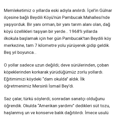
Memleketimiz o yıllarda eski adıyla anılırdı. İçel’in Gülnar
ilçesine bağlı Beydili Köyü’nün Pambucak Mahallesi’nde
yaşıyorduk. Bir yanı orman, bir yanı tarım alanı olan, dağ
köyü özellikleri taşıyan bir yerde… 1968’li yıllarda
ilkokula başlamak için her gün Pambucak’tan Beydili köy
merkezine, tam 7 kilometre yolu yürüyerek gidip geldik.
Beş yıl boyunca…
O yollar sadece uzun değildi; deve sürülerinden, çoban
köpeklerinden korkarak yürüdüğümüz zorlu yollardı.
Eğitimimizi köydeki “dam okulda” aldık. İlk
öğretmenimiz Mersinli İsmail Bey’di.
Saz çalar, türkü söylerdi; sonradan sanatçı olduğunu
öğrendik. Okulda “Amerikan yardımı” dedikleri süt tozu,
haşlanmış un ve konserve balık dağıtılırdı. İmece usulü