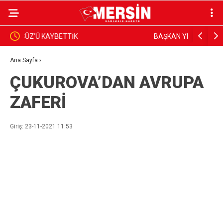
BAŞKAN YILDIZ, SAHADAKİ ÇALIŞMALARI YERİNDE
Dim, Gazet
İNCELEDİ
Sundu
Ana Sayfa
›
ÇUKUROVA’DAN AVRUPA
ZAFERİ
Giriş: 23-11-2021 11:53