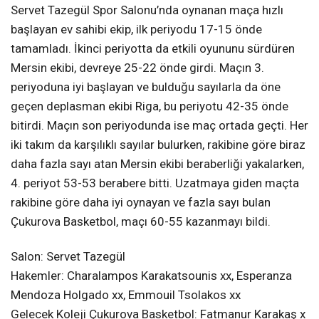
Servet Tazegül Spor Salonu’nda oynanan maça hızlı
başlayan ev sahibi ekip, ilk periyodu 17-15 önde
tamamladı. İkinci periyotta da etkili oyununu sürdüren
Mersin ekibi, devreye 25-22 önde girdi. Maçın 3.
periyoduna iyi başlayan ve bulduğu sayılarla da öne
geçen deplasman ekibi Riga, bu periyotu 42-35 önde
bitirdi. Maçın son periyodunda ise maç ortada geçti. Her
iki takım da karşılıklı sayılar bulurken, rakibine göre biraz
daha fazla sayı atan Mersin ekibi beraberliği yakalarken,
4. periyot 53-53 berabere bitti. Uzatmaya giden maçta
rakibine göre daha iyi oynayan ve fazla sayı bulan
Çukurova Basketbol, maçı 60-55 kazanmayı bildi.
Salon: Servet Tazegül
Hakemler: Charalampos Karakatsounis xx, Esperanza
Mendoza Holgado xx, Emmouil Tsolakos xx
Gelecek Koleji Çukurova Basketbol: Fatmanur Karakaş x