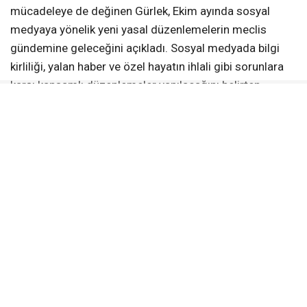
mücadeleye de değinen Gürlek, Ekim ayında sosyal
medyaya yönelik yeni yasal düzenlemelerin meclis
gündemine geleceğini açıkladı. Sosyal medyada bilgi
kirliliği, yalan haber ve özel hayatın ihlali gibi sorunlara
karşı kapsamlı düzenlemeler yapılacağını belirten
Gürlek, dijital medyanın daha sağlıklı bir yapıya
kavuşması için yürütülen çalışmaları önemsediklerini
ifade etti.
GAZETECİLİĞİN GELECEĞİ TARTIŞILDI
Iğdır’daki çalıştayda gazeteciliğin geleceği masaya
yatırıldı. KGK Genel Başkanı Mehmet Ali Dim çalıştay
öncesinde yaptığı konuşmada gazeteciliğin geleceğine
dair kaygılarını ve yasaya olan ihtiyacı anlattı. KGK Genel
Başkan Yardımcısı Nalan Yazgan da panelde bir
konuşma yaparak yeni NATO döneminde dijital medya
bilgi savaşları konusunda bilgi verdi.