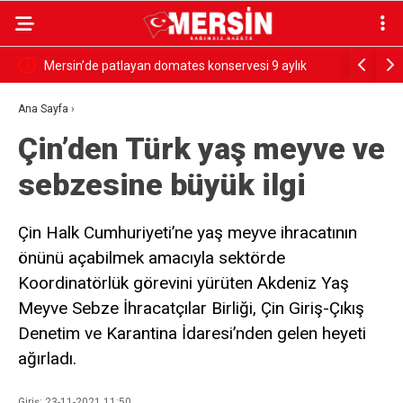
rdü
Mersin’de patlayan domates konservesi 9 aylık
SESSİZ ÇI
bebeği yaktı
Ana Sayfa
›
Çin’den Türk yaş meyve ve
sebzesine büyük ilgi
Çin Halk Cumhuriyeti’ne yaş meyve ihracatının
önünü açabilmek amacıyla sektörde
Koordinatörlük görevini yürüten Akdeniz Yaş
Meyve Sebze İhracatçılar Birliği, Çin Giriş-Çıkış
Denetim ve Karantina İdaresi’nden gelen heyeti
ağırladı.
Giriş: 23-11-2021 11:50