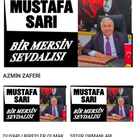
AZMİN ZAFERİ
DUYARLI BİREYLER OLMAK
SEDİR ORMANLARI