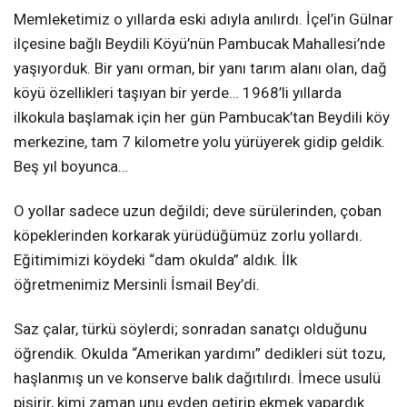
Memleketimiz o yıllarda eski adıyla anılırdı. İçel’in Gülnar
ilçesine bağlı Beydili Köyü’nün Pambucak Mahallesi’nde
yaşıyorduk. Bir yanı orman, bir yanı tarım alanı olan, dağ
köyü özellikleri taşıyan bir yerde… 1968’li yıllarda
ilkokula başlamak için her gün Pambucak’tan Beydili köy
merkezine, tam 7 kilometre yolu yürüyerek gidip geldik.
Beş yıl boyunca…
O yollar sadece uzun değildi; deve sürülerinden, çoban
köpeklerinden korkarak yürüdüğümüz zorlu yollardı.
Eğitimimizi köydeki “dam okulda” aldık. İlk
öğretmenimiz Mersinli İsmail Bey’di.
Saz çalar, türkü söylerdi; sonradan sanatçı olduğunu
öğrendik. Okulda “Amerikan yardımı” dedikleri süt tozu,
haşlanmış un ve konserve balık dağıtılırdı. İmece usulü
pişirir, kimi zaman unu evden getirip ekmek yapardık.