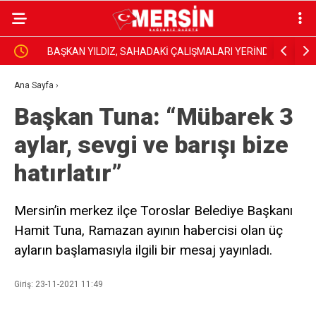
BAŞKAN YILDIZ, SAHADAKİ ÇALIŞMALARI YERİNDE
Dim, Gazet
İNCELEDİ
Sundu
Ana Sayfa
›
Başkan Tuna: “Mübarek 3
aylar, sevgi ve barışı bize
hatırlatır”
Mersin’in merkez ilçe Toroslar Belediye Başkanı
Hamit Tuna, Ramazan ayının habercisi olan üç
ayların başlamasıyla ilgili bir mesaj yayınladı.
Giriş: 23-11-2021 11:49