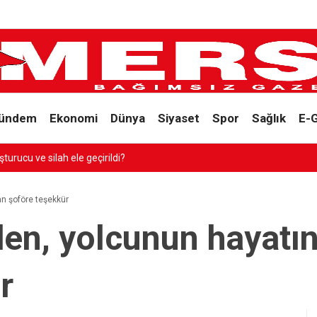
ündem
Ekonomi
Dünya
Siyaset
Spor
Sağlık
E-
“AVRUPA ÇÖPÜNDEN KURTULACAK DİYE AKDE
an şoföre teşekkür
en, yolcunun hayatın
r