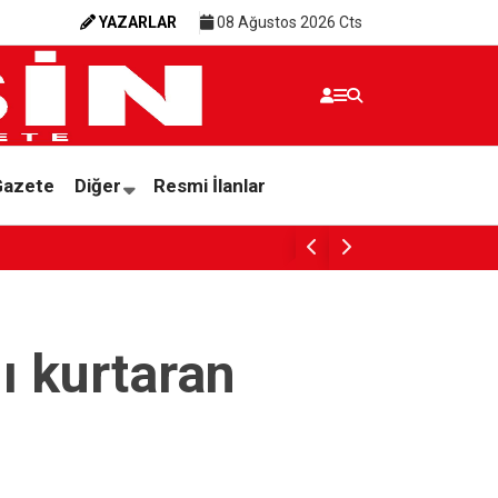
YAZARLAR
08 Ağustos 2026 Cts
Gazete
Diğer
Resmi İlanlar
NİZ’İ FEDA EDEMEZSİNİZ!”
ı kurtaran