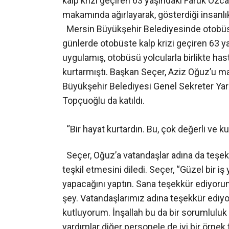
kalp krizi geçiren 63 yaşındaki Faruk Özca
makamında ağırlayarak, gösterdiği insanlık
Mersin Büyükşehir Belediyesinde otobüs 
günlerde otobüste kalp krizi geçiren 63 y
uygulamış, otobüsü yolcularla birlikte ha
kurtarmıştı. Başkan Seçer, Aziz Oğuz’u mak
Büyükşehir Belediyesi Genel Sekreter Yard
Topçuoğlu da katıldı.
“Bir hayat kurtardın. Bu, çok değerli ve ku
Seçer, Oğuz’a vatandaşlar adına da teşek
teşkil etmesini diledi. Seçer, “Güzel bir i
yapacağını yaptın. Sana teşekkür ediyorum. 
şey. Vatandaşlarımız adına teşekkür ediyor
kutluyorum. İnşallah bu da bir sorumluluk
yardımlar diğer personele de iyi bir örnek