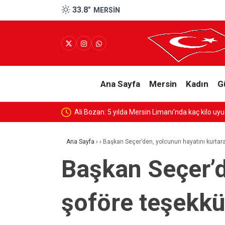
33.8
°
MERSIN
Ana Sayfa
Mersin
Kadın
G
turucu ve silah ele geçirildi?
Ana Sayfa
›
›
Başkan Seçer’den, yolcunun hayatını kurtar
Başkan Seçer’d
şoföre teşekkü