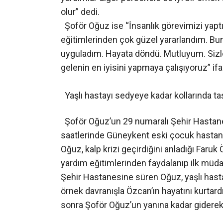
olur” dedi.
Şoför Oğuz ise “İnsanlık görevimizi yapt
eğitimlerinden çok güzel yararlandım. Bun
uyguladım. Hayata döndü. Mutluyum. Sizle
gelenin en iyisini yapmaya çalışıyoruz” ifa
Yaşlı hastayı sedyeye kadar kollarında ta
Şoför Oğuz’un 29 numaralı Şehir Hastanes
saatlerinde Güneykent eski çocuk hastane
Oğuz, kalp krizi geçirdiğini anladığı Faru
yardım eğitimlerinden faydalanıp ilk müda
Şehir Hastanesine süren Oğuz, yaşlı hastay
örnek davranışla Özcan’ın hayatını kurtard
sonra Şoför Oğuz’un yanına kadar giderek