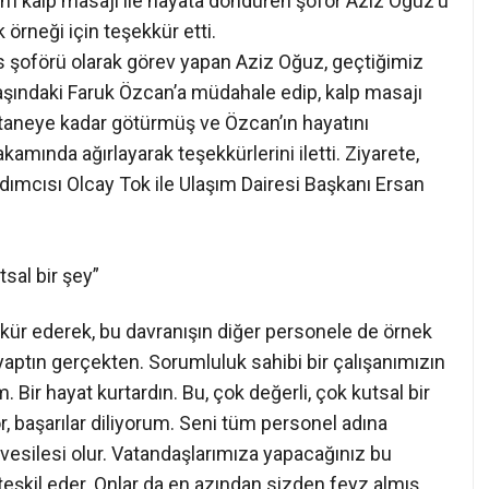
n’ı kalp masajı ile hayata döndüren şoför Aziz Oğuz’u
 örneği için teşekkür etti.
şoförü olarak görev yapan Aziz Oğuz, geçtiğimiz
aşındaki Faruk Özcan’a müdahale edip, kalp masajı
staneye kadar götürmüş ve Özcan’ın hayatını
amında ağırlayarak teşekkürlerini iletti. Ziyarete,
ımcısı Olcay Tok ile Ulaşım Dairesi Başkanı Ersan
tsal bir şey”
kür ederek, bu davranışın diğer personele de örnek
ş yaptın gerçekten. Sorumluluk sahibi bir çalışanımızın
Bir hayat kurtardın. Bu, çok değerli, çok kutsal bir
, başarılar diliyorum. Seni tüm personel adına
 vesilesi olur. Vatandaşlarımıza yapacağınız bu
 teşkil eder. Onlar da en azından sizden feyz almış