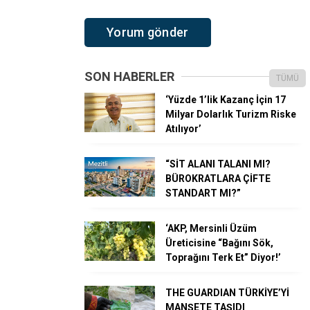
SON HABERLER
TÜMÜ
‘Yüzde 1’lik Kazanç İçin 17
Milyar Dolarlık Turizm Riske
Atılıyor’
“SİT ALANI TALANI MI?
BÜROKRATLARA ÇİFTE
STANDART MI?”
‘AKP, Mersinli Üzüm
Üreticisine “Bağını Sök,
Toprağını Terk Et” Diyor!’
THE GUARDIAN TÜRKİYE’Yİ
MANŞETE TAŞIDI