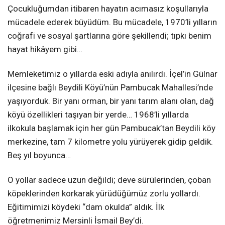
Çocukluğumdan itibaren hayatın acımasız koşullarıyla
mücadele ederek büyüdüm. Bu mücadele, 1970’li yılların
coğrafi ve sosyal şartlarına göre şekillendi; tıpkı benim
hayat hikâyem gibi…
Memleketimiz o yıllarda eski adıyla anılırdı. İçel’in Gülnar
ilçesine bağlı Beydili Köyü’nün Pambucak Mahallesi’nde
yaşıyorduk. Bir yanı orman, bir yanı tarım alanı olan, dağ
köyü özellikleri taşıyan bir yerde… 1968’li yıllarda
ilkokula başlamak için her gün Pambucak’tan Beydili köy
merkezine, tam 7 kilometre yolu yürüyerek gidip geldik.
Beş yıl boyunca…
O yollar sadece uzun değildi; deve sürülerinden, çoban
köpeklerinden korkarak yürüdüğümüz zorlu yollardı.
Eğitimimizi köydeki “dam okulda” aldık. İlk
öğretmenimiz Mersinli İsmail Bey’di.