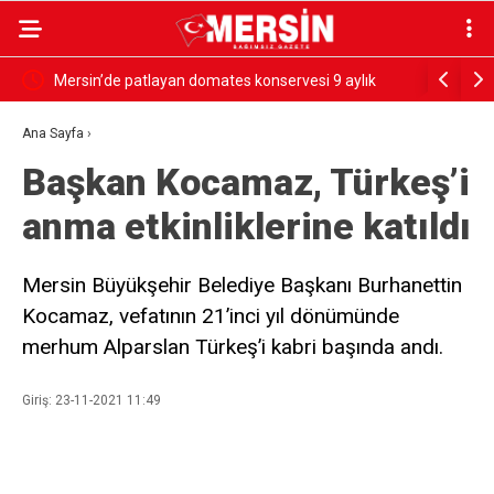
rdü
Mersin’de patlayan domates konservesi 9 aylık
SESSİZ ÇI
bebeği yaktı
Ana Sayfa
›
Başkan Kocamaz, Türkeş’i
anma etkinliklerine katıldı
Mersin Büyükşehir Belediye Başkanı Burhanettin
Kocamaz, vefatının 21’inci yıl dönümünde
merhum Alparslan Türkeş’i kabri başında andı.
Giriş: 23-11-2021 11:49