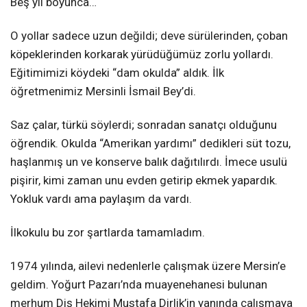
Beş yıl boyunca…
O yollar sadece uzun değildi; deve sürülerinden, çoban
köpeklerinden korkarak yürüdüğümüz zorlu yollardı.
Eğitimimizi köydeki “dam okulda” aldık. İlk
öğretmenimiz Mersinli İsmail Bey’di.
Saz çalar, türkü söylerdi; sonradan sanatçı olduğunu
öğrendik. Okulda “Amerikan yardımı” dedikleri süt tozu,
haşlanmış un ve konserve balık dağıtılırdı. İmece usulü
pişirir, kimi zaman unu evden getirip ekmek yapardık.
Yokluk vardı ama paylaşım da vardı.
İlkokulu bu zor şartlarda tamamladım.
1974 yılında, ailevi nedenlerle çalışmak üzere Mersin’e
geldim. Yoğurt Pazarı’nda muayenehanesi bulunan
merhum Diş Hekimi Mustafa Dirlik’in yanında çalışmaya