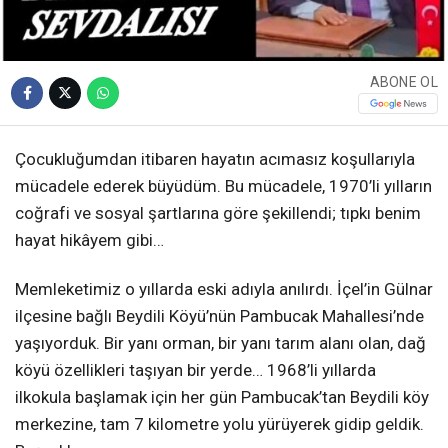
ABONE OL
Çocukluğumdan itibaren hayatın acımasız koşullarıyla
mücadele ederek büyüdüm. Bu mücadele, 1970’li yılların
coğrafi ve sosyal şartlarına göre şekillendi; tıpkı benim
hayat hikâyem gibi…
Memleketimiz o yıllarda eski adıyla anılırdı. İçel’in Gülnar
ilçesine bağlı Beydili Köyü’nün Pambucak Mahallesi’nde
yaşıyorduk. Bir yanı orman, bir yanı tarım alanı olan, dağ
köyü özellikleri taşıyan bir yerde… 1968’li yıllarda
ilkokula başlamak için her gün Pambucak’tan Beydili köy
merkezine, tam 7 kilometre yolu yürüyerek gidip geldik.