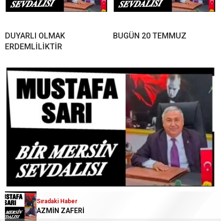
DUYARLI OLMAK
BUGÜN 20 TEMMUZ
ERDEMLİLİKTİR
SOKAKTAKİ ADAM
Sıradaki Haber
AZMİN ZAFERİ