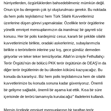
hürriyetlerden, özgürlüklerden bahsedebilmeniz mümkün değil.
Onun için bu dengenin çok iyi oluşturulması gerekir. Bu noktada
da hem polis teşkilatımız hem Türk Silahlı Kuvvetlerimiz
üzerlerine düşen görevi yapmaktalar. Özellikle terör örgütlerine
yönelik emniyet mensuplarımızın da inanılmaz bir gayreti söz
konusu. Her bir polis kardeşimiz cesur, kararlı bir şekilde silahlı
kuvvetlerimizle birlikte, oradaki askerlerimiz, subaylarımızla
birlikte o teröristlerin inlerine yaz kış, gece gündüz demeden
giriyorlar ve teker teker temizliyorlar. Allah’ın izniyle Fethullahçı
Terör Örgütü’nün de bölücü PKK terör örgütünün de DEAŞ’ın da
diğer terör örgütlerinin de bu ülkeden kökünü kazıyacağız. Bu
konuda da kararlıyız. Biz hem polis teşkilatımıza hem de silahlı
kuvvetlerimize bu konuda sonuna kadar güveniyoruz. Önemli
bir gelişme sağladık, önemli bir aşama kat ettik. Kısa bir süre
içerisinde de terörü tamamıyla kurutacağız” ifadelerini kullandı.
Mersin özelinde emniyet mensuplarının bir taraftan terör