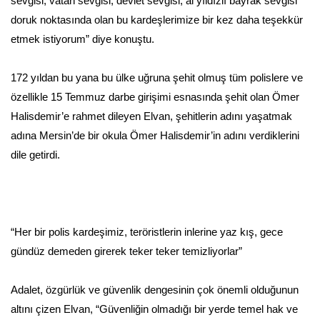
sevgisi, vatan sevgisi, devlet sevgisi, al yıldızlı bayrak sevgisi
doruk noktasında olan bu kardeşlerimize bir kez daha teşekkür
etmek istiyorum” diye konuştu.
172 yıldan bu yana bu ülke uğruna şehit olmuş tüm polislere ve
özellikle 15 Temmuz darbe girişimi esnasında şehit olan Ömer
Halisdemir’e rahmet dileyen Elvan, şehitlerin adını yaşatmak
adına Mersin’de bir okula Ömer Halisdemir’in adını verdiklerini
dile getirdi.
“Her bir polis kardeşimiz, teröristlerin inlerine yaz kış, gece
gündüz demeden girerek teker teker temizliyorlar”
Adalet, özgürlük ve güvenlik dengesinin çok önemli olduğunun
altını çizen Elvan, “Güvenliğin olmadığı bir yerde temel hak ve