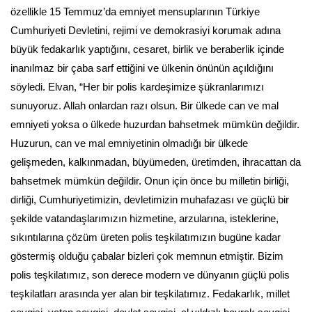
özellikle 15 Temmuz’da emniyet mensuplarının Türkiye
Cumhuriyeti Devletini, rejimi ve demokrasiyi korumak adına
büyük fedakarlık yaptığını, cesaret, birlik ve beraberlik içinde
inanılmaz bir çaba sarf ettiğini ve ülkenin önünün açıldığını
söyledi. Elvan, “Her bir polis kardeşimize şükranlarımızı
sunuyoruz. Allah onlardan razı olsun. Bir ülkede can ve mal
emniyeti yoksa o ülkede huzurdan bahsetmek mümkün değildir.
Huzurun, can ve mal emniyetinin olmadığı bir ülkede
gelişmeden, kalkınmadan, büyümeden, üretimden, ihracattan da
bahsetmek mümkün değildir. Onun için önce bu milletin birliği,
dirliği, Cumhuriyetimizin, devletimizin muhafazası ve güçlü bir
şekilde vatandaşlarımızın hizmetine, arzularına, isteklerine,
sıkıntılarına çözüm üreten polis teşkilatımızın bugüne kadar
göstermiş olduğu çabalar bizleri çok memnun etmiştir. Bizim
polis teşkilatımız, son derece modern ve dünyanın güçlü polis
teşkilatları arasında yer alan bir teşkilatımız. Fedakarlık, millet