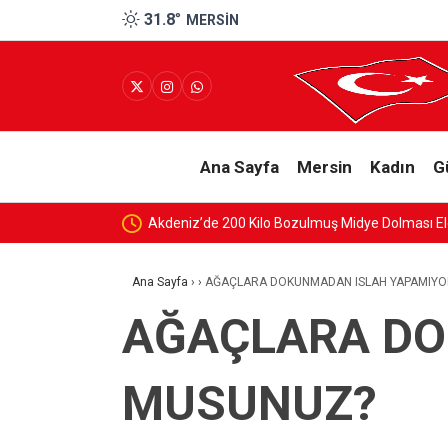
31.8
°
MERSIN
Ana Sayfa
Mersin
Kadın
G
YER ALDI
Akdeniz’de 200 Kilo Bozulmuş Midye Dolması Ele
Ana Sayfa
›
›
AĞAÇLARA DOKUNMADAN ISLAH YAPAMIY
AĞAÇLARA DO
MUSUNUZ?