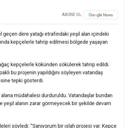
ABONE OL
 geçen dere yatağı etrafındaki yeşil alan içindeki
mında kepçelerle tahrip edilmesi bölgede yaşayan
ağaç kepçelerle kökünden sökülerek tahrip edildi.
apaklı bu projenin yapıldığını söyleyen vatandaş
ine tepki gösterdi.
n alana müdahalesi durduruldu. Vatandaşlar bundan
 ve yeşil alanın zarar görmeyecek bir şekilde devam
eri söyledi: “Sanıyorum bir ıslah projesi var. Kepçe