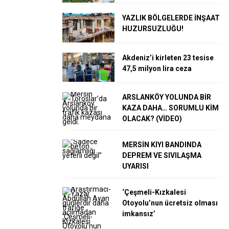
YAZLIK BÖLGELERDE İNŞAAT
HUZURSUZLUĞU!
Akdeniz’i kirleten 23 tesise
47,5 milyon lira ceza
ARSLANKÖY YOLUNDA BİR
KAZA DAHA… SORUMLU KİM
OLACAK? (VİDEO)
MERSİN KIYI BANDINDA
DEPREM VE SIVILAŞMA
UYARISI
‘Çeşmeli-Kızkalesi
Otoyolu’nun ücretsiz olması
imkansız’