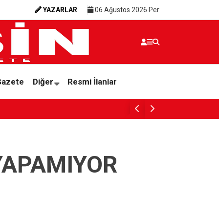
YAZARLAR
06 Ağustos 2026 Per
Gazete
Diğer
Resmi İlanlar
Yenişehir’de atıl okullar ve metruk yapılar yıkı
YAPAMIYOR