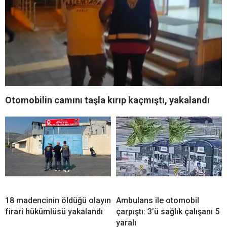
Otomobilin camını taşla kırıp kaçmıştı, yakalandı
18 madencinin öldüğü olayın
Ambulans ile otomobil
firari hükümlüsü yakalandı
çarpıştı: 3’ü sağlık çalışanı 5
yaralı