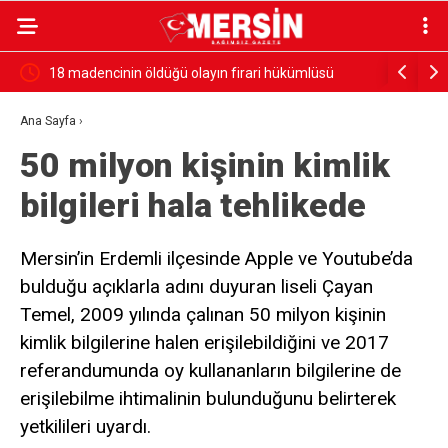
ndı
18 madencinin öldüğü olayın firari hükümlüsü
Ambulans i
yakalandı
yaralı
Ana Sayfa
›
50 milyon kişinin kimlik
bilgileri hala tehlikede
Mersin’in Erdemli ilçesinde Apple ve Youtube’da
bulduğu açıklarla adını duyuran liseli Çayan
Temel, 2009 yılında çalınan 50 milyon kişinin
kimlik bilgilerine halen erişilebildiğini ve 2017
referandumunda oy kullananların bilgilerine de
erişilebilme ihtimalinin bulunduğunu belirterek
yetkilileri uyardı.