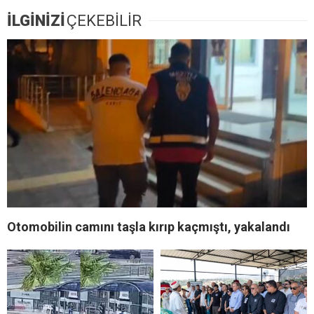
İLGİNİZİ
ÇEKEBİLİR
Otomobilin camını taşla kırıp kaçmıştı, yakalandı