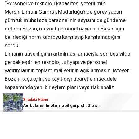
“Personel ve teknoloji kapasitesi yeterli mi?”
Mersin Limanı Gümrük Müdürlüğü’nde görev yapan
gümrük muhafaza personelinin sayısını da gündeme
getiren Bozan, mevcut personel sayısının Bakanlığın
belirlediği norm kadroyu karşılayıp karşılamadığını
sordu.
Limanın güvenliğinin artırılması amacıyla son beş yılda
gerçekleştirilen teknoloji, altyapı ve personel
yatırımlarının toplam maliyetinin açıklanmasını isteyen
Bozan, kaçakçılık ve kayıt dışı ticaretle mücadele
kapsamında yeni bir eylem planı veya risk analiz
çalışması yürütülüp yürütülmediğini de Bakan Bolat’a
Sıradaki Haber
yöneltti.
Ambulans ile otomobil çarpıştı: 3’ü sağlık çalışanı 5 yaralı
Bozan, Mersin Limanı gibi stratejik bir ticaret
merkezinde gümrük denetimlerinin etkinliğinin, personel
kapasitesinin ve teknolojik altyapının kamuoyuna açık ve
şeffaf biçimde ortaya konulması gerektiğini vurguladı.