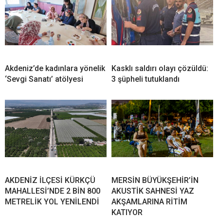
Akdeniz’de kadınlara yönelik
Kasklı saldırı olayı çözüldü:
‘Sevgi Sanatı’ atölyesi
3 şüpheli tutuklandı
AKDENİZ İLÇESİ KÜRKÇÜ
MERSİN BÜYÜKŞEHİR’İN
MAHALLESİ’NDE 2 BİN 800
AKUSTİK SAHNESİ YAZ
METRELİK YOL YENİLENDİ
AKŞAMLARINA RİTİM
KATIYOR